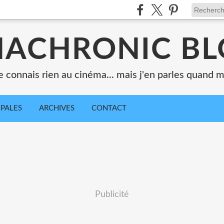
ACHRONIC B
e connais rien au cinéma... mais j'en parles quand
IPALES
ARCHIVES
CONTACT
Publicité