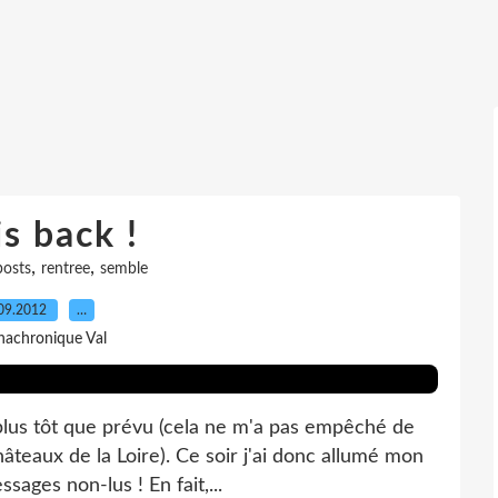
is back !
,
,
posts
rentree
semble
09.2012
…
nachronique Val
e plus tôt que prévu (cela ne m'a pas empêché de
âteaux de la Loire). Ce soir j'ai donc allumé mon
ssages non-lus ! En fait,...