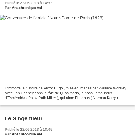
Publié le 23/06/2013 à 14:53
Par
Anachronique Val
L'immortelle histoire de Victor Hugo , mise en images par Wallace Worsley
avec Lon Chaney dans le rôle de Quasimodo, le bossu amoureux
d'Esméralda ( Patsy Ruth Miller ), qui aime Phoebus ( Norman Kerry ).
Bossu, borgne, prognate et le corps couvert de...
Le Singe tueur
Publié le 22/06/2013 à 18:05
Par
Anachronique Val