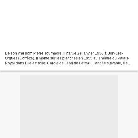
De son vrai nom Pierre Tournadre, il nait le 21 janvier 1930 à Bort-Les-
Orgues (Corrèze). Il monte sur les planches en 1955 au Théâtre du Palais-
Royal dans Elle est folle, Carole de Jean de Letraz . L'année suivante, il est
dans la distribution d'Irma...