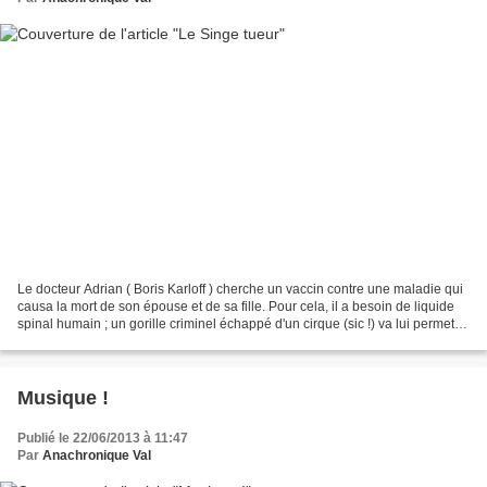
Le docteur Adrian ( Boris Karloff ) cherche un vaccin contre une maladie qui
causa la mort de son épouse et de sa fille. Pour cela, il a besoin de liquide
spinal humain ; un gorille criminel échappé d'un cirque (sic !) va lui permettre
de trouver le precieux...
Musique !
Publié le 22/06/2013 à 11:47
Par
Anachronique Val