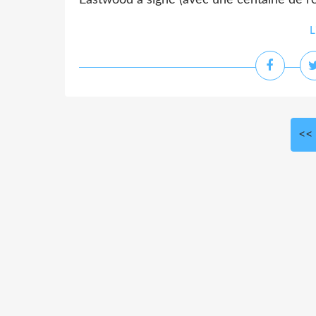
Eastwood a signé (avec une centaine de rép
L
<<