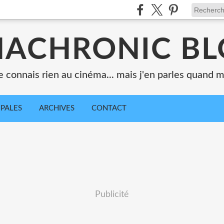
ACHRONIC B
e connais rien au cinéma... mais j'en parles quand
IPALES
ARCHIVES
CONTACT
Publicité