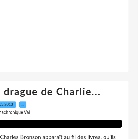
drague de Charlie...
03.2013
…
nachronique Val
harles Bronson apparaît au fil des livres, qu'ils