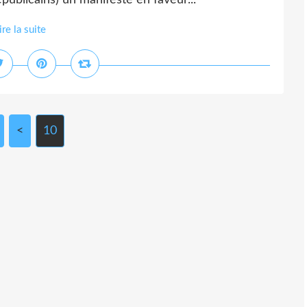
ublicains) un manifeste en faveur...
ire la suite
<
10