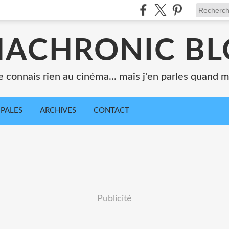
ACHRONIC B
e connais rien au cinéma... mais j'en parles quand
IPALES
ARCHIVES
CONTACT
Publicité