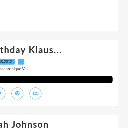
thday Klaus...
10.2012
…
nachronique Val
ah Johnson