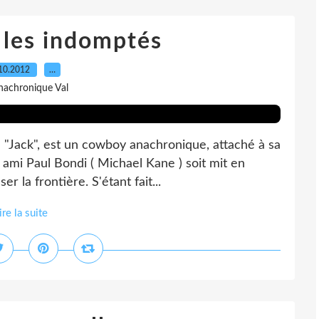
 les indomptés
10.2012
…
nachronique Val
 "Jack", est un cowboy anachronique, attaché à sa
r ami Paul Bondi ( Michael Kane ) soit mit en
r la frontière. S'étant fait...
ire la suite