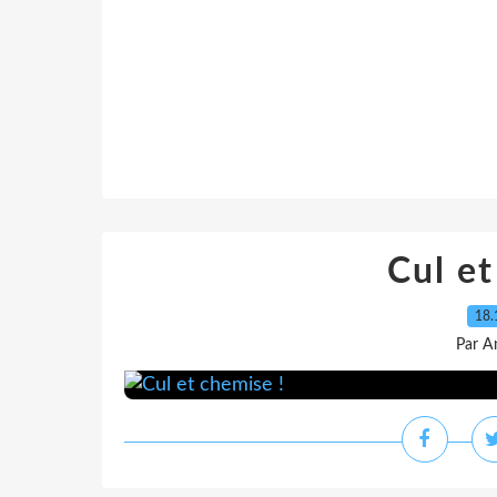
Cul et
18.
Par A