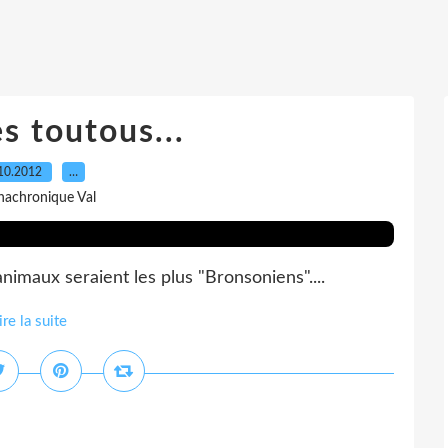
s toutous...
10.2012
…
nachronique Val
nimaux seraient les plus "Bronsoniens"....
ire la suite