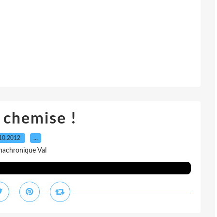
 chemise !
10.2012
…
nachronique Val