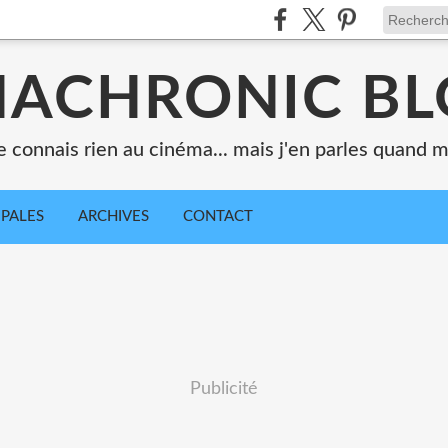
ACHRONIC B
e connais rien au cinéma... mais j'en parles quand
IPALES
ARCHIVES
CONTACT
Publicité