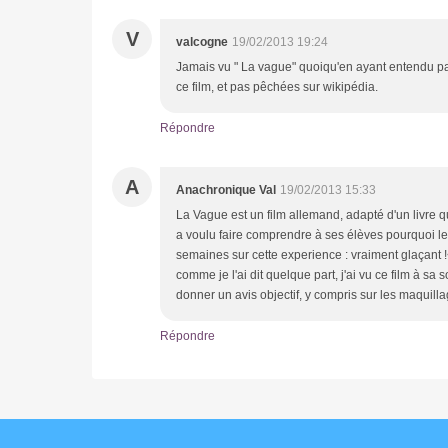
V
valcogne
19/02/2013 19:24
Jamais vu " La vague" quoiqu'en ayant entendu parl
ce film, et pas pêchées sur wikipédia.
Répondre
A
Anachronique Val
19/02/2013 15:33
La Vague est un film allemand, adapté d'un livre qui
a voulu faire comprendre à ses élèves pourquoi le
semaines sur cette experience : vraiment glaçant !
comme je l'ai dit quelque part, j'ai vu ce film à sa
donner un avis objectif, y compris sur les maquilla
Répondre