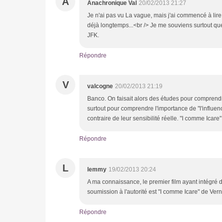
A
Anachronique Val
20/02/2013 21:27
Je n'ai pas vu La vague, mais j'ai commencé à lire le
déjà longtemps...<br /> Je me souviens surtout que 
JFK.
Répondre
V
valcogne
20/02/2013 21:19
Banco. On faisait alors des études pour comprendr
surtout pour comprendre l'importance de "l'influe
contraire de leur sensibilité réelle. "I comme Icare"
Répondre
L
lemmy
19/02/2013 20:24
A ma connaissance, le premier film ayant intégré 
soumission à l'autorité est "I comme Icare" de V
Répondre