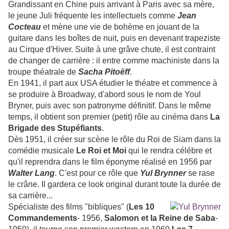
Grandissant en Chine puis arrivant à Paris avec sa mère,
le jeune Juli fréquente les intellectuels comme
Jean
Cocteau
et mène une vie de bohème en jouant de la
guitare dans les boîtes de nuit, puis en devenant trapeziste
au Cirque d'Hiver. Suite à une grâve chute, il est contraint
de changer de carrière : il entre comme machiniste dans la
troupe théatrale de
Sacha Pitoëff
.
En 1941, il part aux USA étudier le théatre et commence à
se produire à Broadway, d'abord sous le nom de Youl
Bryner, puis avec son patronyme définitif. Dans le même
temps, il obtient son premier (petit) rôle au cinéma dans
La
Brigade des Stupéfiants
.
Dès 1951, il créer sur scène le rôle du Roi de Siam dans la
comédie musicale
Le Roi et Moi
qui le rendra célébre et
qu'il reprendra dans le film éponyme réalisé en 1956 par
Walter Lang
. C'est pour ce rôle que
Yul
Brynner
se rase
le crâne. Il gardera ce look original durant toute la durée de
sa carrière...
Spécialiste des films "bibliques" (
Les 10
Commandements
- 1956,
Salomon et la Reine de Saba
-