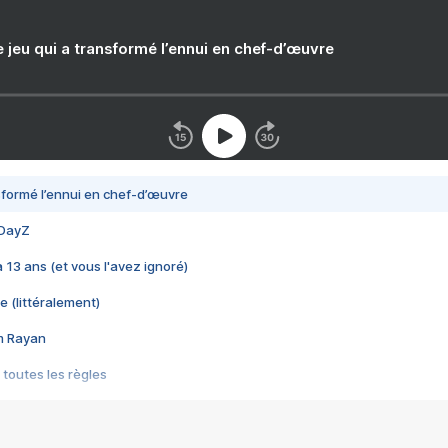
e jeu qui a transformé l’ennui en chef-d’œuvre
nsformé l’ennui en chef-d’œuvre
 DayZ
 a 13 ans (et vous l'avez ignoré)
e (littéralement)
im Rayan
 toutes les règles
s les jeux vidéo
us choquant de Rockstar ? - Le scandale BULLY