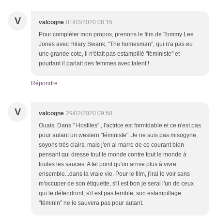
V
valcogne
01/03/2020 08:15
Pour compléter mon propos, prenons le film de Tommy Lee
Jones avec Hilary Swank; "The homesman", qui n'a pas eu
une grande cote, il n'était pas estampillé "féministe" et
pourtant il parlait des femmes avec talent !
Répondre
V
valcogne
29/02/2020 09:50
Ouais. Dans " Hostiles" , l'actrice est formidable et ce n'est pas
pour autant un western "féministe". Je ne suis pas misogyne,
soyons très clairs, mais j'en ai marre de ce courant bien
pensant qui dresse tout le monde contre tout le monde à
toutes les sauces. A tel point qu'on arrive plus à vivre
ensemble...dans la vraie vie. Pour le film, j'irai le voir sans
m'occuper de son étiquette, s'il est bon je serai l'un de ceux
qui le défendront, s'il est pas terrible, son estampillage
"féminin" ne le sauvera pas pour autant.