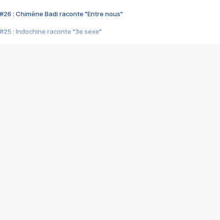
#26 : Chimène Badi raconte "Entre nous"
#25 : Indochine raconte "3e sexe"
#24 : Zaho raconte "C'est chelou"
#23 : Patrick Bruel raconte "Au café des délices"
#22 : Kyo raconte "Le chemin"
#21 : Nolwenn Leroy raconte "Cassé"
#20 : Patrick Hernandez raconte "Born to be alive"
#19 : Lorie raconte "Près de moi"
#18 : Michael Jones raconte "A nos actes manqués" (avec Jean-Jacque
#17 : Khaled raconte "Aïcha"
#16 : Corneille raconte "Parce qu'on vient de loin"
#15 : Indochine raconte "L'aventurier"