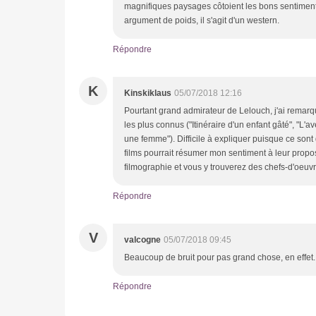
magnifiques paysages côtoient les bons sentiments.
argument de poids, il s'agit d'un western.
Répondre
K
Kinskiklaus
05/07/2018 12:16
Pourtant grand admirateur de Lelouch, j'ai remarqu
les plus connus ("Itinéraire d'un enfant gâté", "L'a
une femme"). Difficile à expliquer puisque ce sont d
films pourrait résumer mon sentiment à leur propos :
filmographie et vous y trouverez des chefs-d'oeuvr
Répondre
V
valcogne
05/07/2018 09:45
Beaucoup de bruit pour pas grand chose, en effet.
Répondre