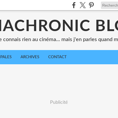
ACHRONIC B
e connais rien au cinéma... mais j'en parles quand
IPALES
ARCHIVES
CONTACT
Publicité