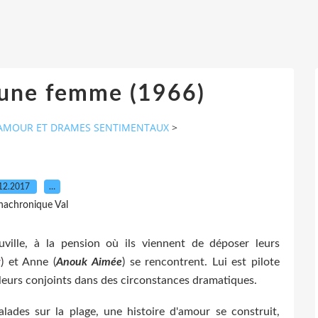
une femme (1966)
 D'AMOUR ET DRAMES SENTIMENTAUX
>
12.2017
…
nachronique Val
uville, à la pension où ils viennent de déposer leurs
t
) et Anne (
Anouk Aimée
) se rencontrent. Lui est pilote
 leurs conjoints dans des circonstances dramatiques.
alades sur la plage, une histoire d'amour se construit,