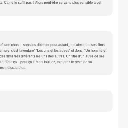
 Ca ne te suffit pas ? Alors peut-être seras-tu plus sensible à cet
é une chose : sans les détester pour autant, je n'aime pas ses films
venture, c'est l'aventure" "Les uns et les autres" et donc, "Un homme et
es films très différents les uns des autres. Un titre d'un autre de ses
 "Tout ça... pour ça !" Mais fouillez, explorez le reste de sa
es indiscutables.