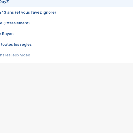
 DayZ
 a 13 ans (et vous l'avez ignoré)
e (littéralement)
im Rayan
 toutes les règles
s les jeux vidéo
us choquant de Rockstar ? - Le scandale BULLY
e plus moche de Steam
du RÊVE tourne au CAUCHEMAR
pendant 8 heures
it… à tort
umiliés par un jeu vidéo
ire - Final Fantasy 8