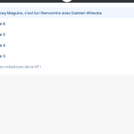
bey Maguire, c'est lui ! Rencontre avec Damien Witecka
e 6
e 5
e 4
e 3
s créatrices de la VF !
e 2
e 1
e Mektoub My Love arrive enfin ! Rencontre avec Shaïn Boumedine et Sal
i : après Toni en famille
elle réalise le bouleversant Dites lui que je l'aime
ais ! Rencontre autour de Vie privée de Rebecca Zlotowski