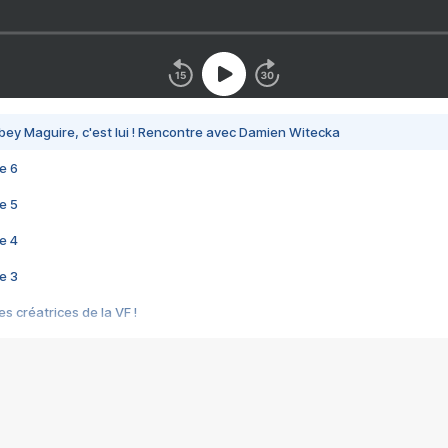
bey Maguire, c'est lui ! Rencontre avec Damien Witecka
e 6
e 5
e 4
e 3
s créatrices de la VF !
e 2
e 1
e Mektoub My Love arrive enfin ! Rencontre avec Shaïn Boumedine et Sal