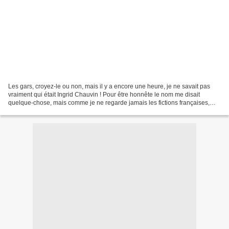
Les gars, croyez-le ou non, mais il y a encore une heure, je ne savait pas
vraiment qui était Ingrid Chauvin ! Pour être honnête le nom me disait
quelque-chose, mais comme je ne regarde jamais les fictions françaises,
surtout celles de TF1, j'ai eue du...