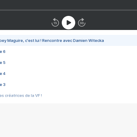
bey Maguire, c'est lui ! Rencontre avec Damien Witecka
e 6
e 5
e 4
e 3
s créatrices de la VF !
e 2
e 1
e Mektoub My Love arrive enfin ! Rencontre avec Shaïn Boumedine et Sal