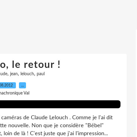
, le retour !
,
,
,
aude
jean
lelouch
paul
08.2012
…
nachronique Val
caméras de Claude Lelouch . Comme je l'ai dit
tte nouvelle. Non que je considère "Bébel"
in de là ! C'est juste que j'ai l'impression...