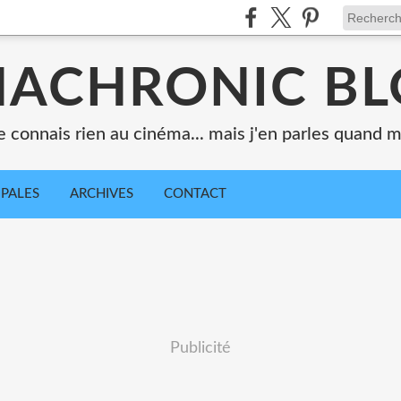
ACHRONIC B
e connais rien au cinéma... mais j'en parles quand
IPALES
ARCHIVES
CONTACT
Publicité