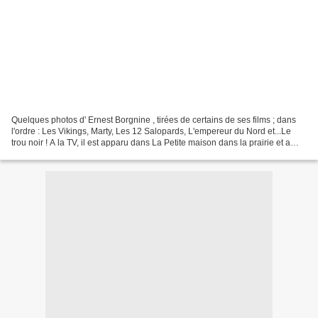
Quelques photos d' Ernest Borgnine , tirées de certains de ses films ; dans
l'ordre : Les Vikings, Marty, Les 12 Salopards, L'empereur du Nord et...Le
trou noir ! A la TV, il est apparu dans La Petite maison dans la prairie et a
partagé la vedette de...