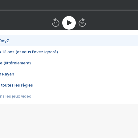
 DayZ
 a 13 ans (et vous l'avez ignoré)
e (littéralement)
im Rayan
 toutes les règles
s les jeux vidéo
us choquant de Rockstar ? - Le scandale BULLY
e plus moche de Steam
du RÊVE tourne au CAUCHEMAR