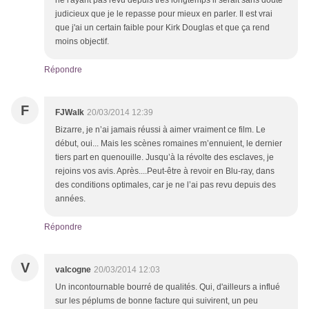
ne l'ayant pas revu depuis très longtemps il serait sans doute
judicieux que je le repasse pour mieux en parler. Il est vrai
que j'ai un certain faible pour Kirk Douglas et que ça rend
moins objectif.
Répondre
F
FJWalk
20/03/2014 12:39
Bizarre, je n’ai jamais réussi à aimer vraiment ce film. Le
début, oui... Mais les scènes romaines m’ennuient, le dernier
tiers part en quenouille. Jusqu’à la révolte des esclaves, je
rejoins vos avis. Après....Peut-être à revoir en Blu-ray, dans
des conditions optimales, car je ne l’ai pas revu depuis des
années.
Répondre
V
valcogne
20/03/2014 12:03
Un incontournable bourré de qualités. Qui, d'ailleurs a influé
sur les péplums de bonne facture qui suivirent, un peu