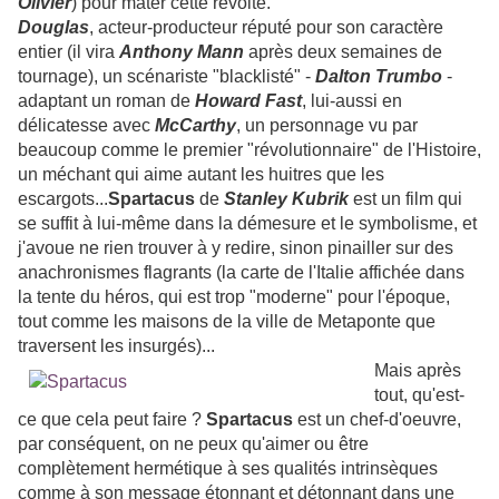
Olivier
) pour mater cette révolte.
Douglas
, acteur-producteur réputé pour son caractère
entier (il vira
Anthony Mann
après deux semaines de
tournage), un scénariste "blacklisté" -
Dalton Trumbo
-
adaptant un roman de
Howard Fast
, lui-aussi en
délicatesse avec
McCarthy
, un personnage vu par
beaucoup comme le premier "révolutionnaire" de l'Histoire,
un méchant qui aime autant les huitres que les
escargots...
Spartacus
de
Stanley Kubrik
est un film qui
se suffit à lui-même dans la démesure et le symbolisme, et
j'avoue ne rien trouver à y redire, sinon pinailler sur des
anachronismes flagrants (la carte de l'Italie affichée dans
la tente du héros, qui est trop "moderne" pour l'époque,
tout comme les maisons de la ville de Metaponte que
traversent les insurgés)...
Mais après
tout, qu'est-
ce que cela peut faire ?
Spartacus
est un chef-d'oeuvre,
par conséquent, on ne peux qu'aimer ou être
complètement hermétique à ses qualités intrinsèques
comme à son message étonnant et détonnant dans une