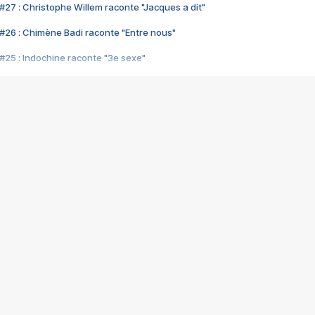
#27 : Christophe Willem raconte "Jacques a dit"
#26 : Chimène Badi raconte "Entre nous"
#25 : Indochine raconte "3e sexe"
#24 : Zaho raconte "C'est chelou"
#23 : Patrick Bruel raconte "Au café des délices"
#22 : Kyo raconte "Le chemin"
#21 : Nolwenn Leroy raconte "Cassé"
#20 : Patrick Hernandez raconte "Born to be alive"
#19 : Lorie raconte "Près de moi"
#18 : Michael Jones raconte "A nos actes manqués" (avec Jean-Jacque
#17 : Khaled raconte "Aïcha"
#16 : Corneille raconte "Parce qu'on vient de loin"
#15 : Indochine raconte "L'aventurier"