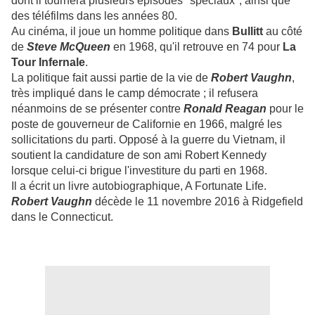
dont il tournera plusieurs épisodes "spéciaux", ainsi que
des téléfilms dans les années 80.
Au cinéma, il joue un homme politique dans
Bullitt
au côté
de
Steve McQueen
en 1968, qu'il retrouve en 74 pour
La
Tour Infernale
.
La politique fait aussi partie de la vie de
Robert Vaughn
,
très impliqué dans le camp démocrate ; il refusera
néanmoins de se présenter contre
Ronald Reagan
pour le
poste de gouverneur de Californie en 1966, malgré les
sollicitations du parti. Opposé à la guerre du Vietnam, il
soutient la candidature de son ami Robert Kennedy
lorsque celui-ci brigue l'investiture du parti en 1968.
Il a écrit un livre autobiographique, A Fortunate Life.
Robert Vaughn
décède le 11 novembre 2016 à Ridgefield
dans le Connecticut.