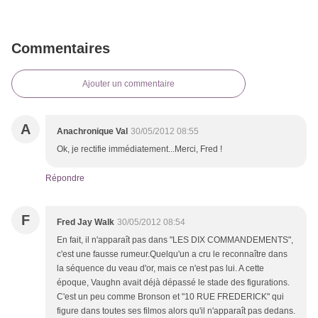
Commentaires
Ajouter un commentaire
A
Anachronique Val
30/05/2012 08:55
Ok, je rectifie immédiatement...Merci, Fred !
Répondre
F
Fred Jay Walk
30/05/2012 08:54
En fait, il n'apparaît pas dans "LES DIX COMMANDEMENTS",
c'est une fausse rumeur.Quelqu'un a cru le reconnaître dans
la séquence du veau d'or, mais ce n'est pas lui. A cette
époque, Vaughn avait déjà dépassé le stade des figurations.
C'est un peu comme Bronson et "10 RUE FREDERICK" qui
figure dans toutes ses filmos alors qu'il n'apparaît pas dedans.