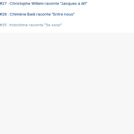
#27 : Christophe Willem raconte "Jacques a dit"
#26 : Chimène Badi raconte "Entre nous"
#25 : Indochine raconte "3e sexe"
#24 : Zaho raconte "C'est chelou"
#23 : Patrick Bruel raconte "Au café des délices"
#22 : Kyo raconte "Le chemin"
#21 : Nolwenn Leroy raconte "Cassé"
#20 : Patrick Hernandez raconte "Born to be alive"
#19 : Lorie raconte "Près de moi"
#18 : Michael Jones raconte "A nos actes manqués" (avec Jean-Jacque
#17 : Khaled raconte "Aïcha"
#16 : Corneille raconte "Parce qu'on vient de loin"
#15 : Indochine raconte "L'aventurier"