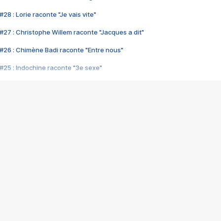
28 : Lorie raconte "Je vais vite"
#27 : Christophe Willem raconte "Jacques a dit"
#26 : Chimène Badi raconte "Entre nous"
#25 : Indochine raconte "3e sexe"
#24 : Zaho raconte "C'est chelou"
#23 : Patrick Bruel raconte "Au café des délices"
#22 : Kyo raconte "Le chemin"
#21 : Nolwenn Leroy raconte "Cassé"
#20 : Patrick Hernandez raconte "Born to be alive"
#19 : Lorie raconte "Près de moi"
#18 : Michael Jones raconte "A nos actes manqués" (avec Jean-Jacque
#17 : Khaled raconte "Aïcha"