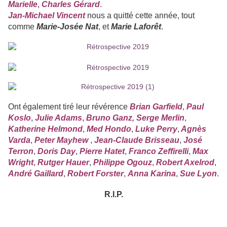
Marielle
,
Charles Gérard
.
Jan-Michael Vincent
nous a quitté cette année, tout
comme
Marie-Josée Nat
, et
Marie Laforêt
.
Ont également tiré leur révérence
Brian Garfield
,
Paul
Koslo
,
Julie Adams
,
Bruno Ganz, Serge Merlin
,
Katherine Helmond
,
Med Hondo
,
Luke Perry
,
Agnès
Varda
,
Peter Mayhew
,
Jean-Claude Brisseau
,
José
Terron
,
Doris Day
,
Pierre Hatet
,
Franco Zeffirelli
,
Max
Wright
,
Rutger Hauer
,
Philippe Ogouz
,
Robert Axelrod
,
André Gaillard
,
Robert Forster
,
Anna Karina
,
Sue Lyon
.
R.I.P.