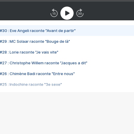
#30 : Eve Angeli raconte "Avant de partir"
#29 : MC Solaar raconte "Bouge de là"
28 : Lorie raconte "Je vais vite"
#27 : Christophe Willem raconte "Jacques a dit"
#26 : Chimène Badi raconte "Entre nous"
#25 : Indochine raconte "3e sexe"
#24 : Zaho raconte "C'est chelou"
#23 : Patrick Bruel raconte "Au café des délices"
#22 : Kyo raconte "Le chemin"
#21 : Nolwenn Leroy raconte "Cassé"