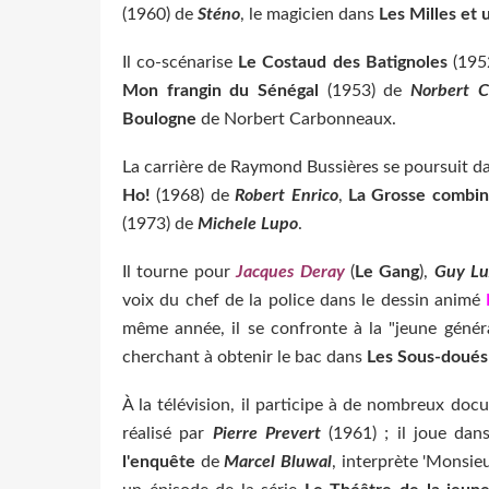
(1960) de
Sténo
, le magicien dans
Les Milles et 
Il co-scénarise
Le Costaud des Batignoles
(1952
Mon frangin du Sénégal
(1953) de
Norbert 
Boulogne
de Norbert Carbonneaux.
La carrière de Raymond Bussières se poursuit dan
Ho!
(1968) de
Robert Enrico
,
La Grosse combi
(1973) de
Michele Lupo
.
Il tourne pour
Jacques Deray
(
Le Gang
),
Guy Lu
voix du chef de la police dans le dessin animé
L
même année, il se confronte à la "jeune génér
cherchant à obtenir le bac dans
Les Sous-doués
À la télévision, il participe à de nombreux doc
réalisé par
Pierre Prevert
(1961) ; il joue dan
l'enquête
de
Marcel Bluwal
, interprète 'Monsie