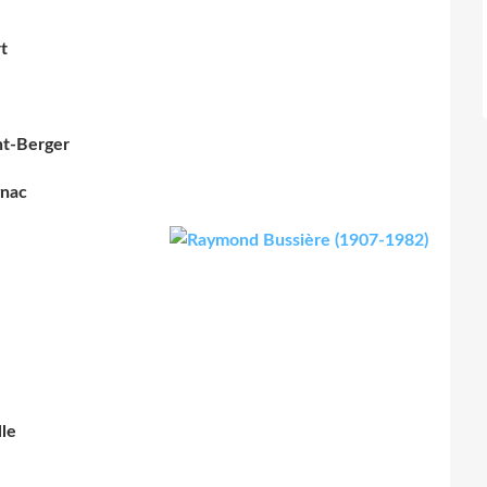
t
nt-Berger
gnac
lle