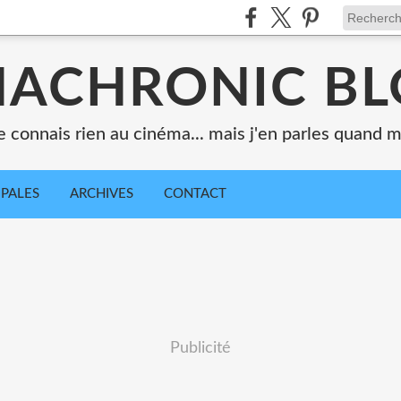
ACHRONIC B
e connais rien au cinéma... mais j'en parles quand
IPALES
ARCHIVES
CONTACT
Publicité