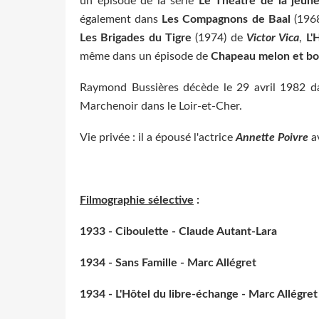
un épisode de la série
Le Théâtre de la jeun
également dans
Les Compagnons de Baal
(1968
Les Brigades du Tigre
(1974) de
Victor Vica
,
L'
même dans un épisode de
Chapeau melon et bot
Raymond Bussières décède le 29 avril 1982 da
Marchenoir dans le Loir-et-Cher.
Vie privée : il a épousé l'actrice
Annette Poivre
av
Filmographie sélective
:
1933 - Ciboulette - Claude Autant-Lara
1934 - Sans Famille - Marc Allégret
1934 - L'Hôtel du libre-échange - Marc Allégret