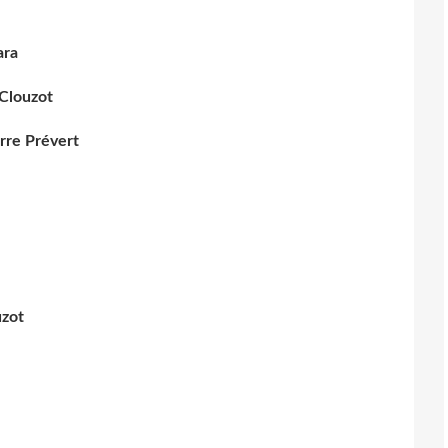
ara
 Clouzot
erre Prévert
uzot