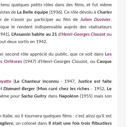
tenu quelques petits rôles dans des films, et fut même
nistes de
La Belle équipe
(1936). Ce rôle dévolu à
Charles
ie de n'avoir pu participer au film de
Julien Duvivier
.
que le rendent indispensable auprès des réalisateurs
1941),
L'Assassin habite au 21
d'
Henri-Georges Clouzot
ou
tout deux sortis en 1942.
un second rôle apprécié du public, que ce soit dans
Les
s Orfèvres
(1947) d'Henri-Georges Clouzot, ou
Casque
ayatte
(
Le Chanteur inconnu
- 1947,
Justice est faîte
i Diamant-Berger
(
Mon curé chez les riches
- 1952,
Le
 même pour
Sacha Guitry
dans
Napoléon
(1955) mais son
lie, où il tournera quelques films : c'est ainsi qu'il est
agliero
, un colonel dans
Il était une fois trois flibustiers