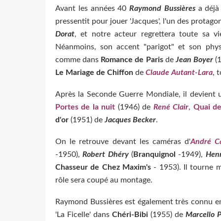
Avant les années 40
Raymond Bussières
a déjà 
pressentit pour jouer 'Jacques', l'un des protago
Dorat
, et notre acteur regrettera toute sa v
Néanmoins, son accent "parigot" et son physi
comme dans
Romance de Paris
de
Jean Boyer
(
Le Mariage de Chiffon
de
Claude Autant-Lara
, 
Après la Seconde Guerre Mondiale, il devient 
Portes de la nuit
(1946) de
René Clair
,
Quai de
d'or
(1951) de
Jacques Becker
.
On le retrouve devant les caméras d'
André C
-1950),
Robert Dhéry
(
Branquignol
-1949),
Henr
Chasseur de Chez Maxim's
- 1953). Il tourne
rôle sera coupé au montage.
Raymond Bussières est également très connu en Ita
'La Ficelle' dans
Chéri-Bibi
(1955) de
Marcello P