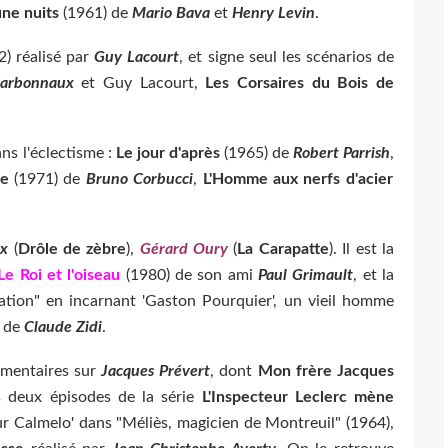
une nuits
(1961) de
Mario Bava
et
Henry Levin
.
) réalisé par
Guy Lacourt
, et signe seul les scénarios de
Carbonnaux
et Guy Lacourt,
Les Corsaires du Bois de
s l'éclectisme :
Le jour d'après
(1965) de
Robert Parrish
,
ne
(1971) de
Bruno Corbucci
,
L'Homme aux nerfs d'acier
x
(
Drôle de zèbre
),
Gérard Oury
(
La Carapatte
). Il est la
e Roi et l'oiseau
(1980) de son ami
Paul Grimault
, et la
ation" en incarnant 'Gaston Pourquier', un vieil homme
de
Claude Zidi
.
umentaires sur
Jacques Prévert
, dont
Mon frère Jacques
s deux épisodes de la série
L'Inspecteur Leclerc mène
ur Calmelo' dans "Méliès, magicien de Montreuil" (1964),