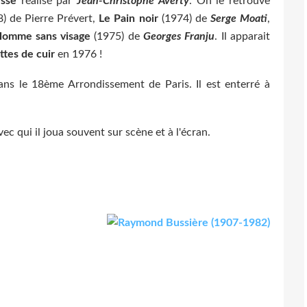
esse
réalisé par
Jean-Christophe Averty
. On le retrouve
) de Pierre Prévert,
Le Pain noir
(1974) de
Serge Moati
,
Homme sans visage
(1975) de
Georges Franju
. Il apparait
tes de cuir
en 1976 !
ns le 18ème Arrondissement de Paris. Il est enterré à
ec qui il joua souvent sur scène et à l'écran.