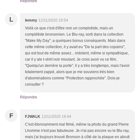
Répondre
L
lemmy
12/11/2020 19:54
Voilà ce que c'est d'être non un complotiste, mais un
complétiste bronsonien. Le Blu-ray, sorti dans la collection
"Make My Day", a quelques bonus conséquents. Mais dans
cette même collection, il y avait eu "De la part des copains",
qui est tout de même assez... indolent, même si sympathique,
car il y ale t-shirt noir moulant. Je crois avoir vu ce film,
"Quelqu'un derrière la porte", il y a très longtemps, mais l'avoir
totalement zappé, alors que je me souviens très bien
d'abominations comme "Protection rapprochée". Dois-je
consulter ?
Répondre
F
FJWALK
12/11/2020 19:44
C'est étonnamment mal filmé, même la photo du grand Pierre
Lhomme n'est pas fabuleuse. Je n'ai pas encore vu le Blu-ray,
mais j'ai toujours trouvé Bronson à côté de la plaque en abruti