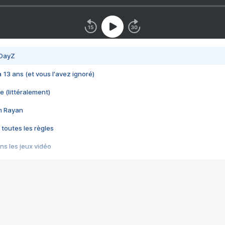
 DayZ
 a 13 ans (et vous l'avez ignoré)
e (littéralement)
im Rayan
 toutes les règles
s les jeux vidéo
us choquant de Rockstar ? - Le scandale BULLY
e plus moche de Steam
du RÊVE tourne au CAUCHEMAR
pendant 8 heures