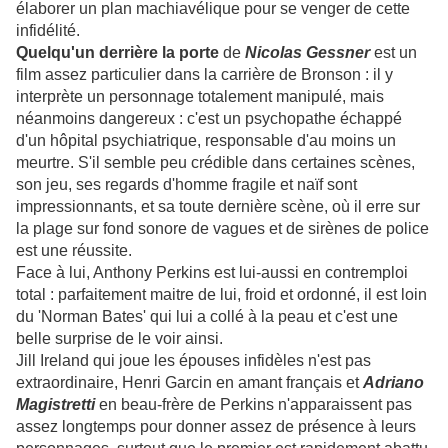
élaborer un plan machiavélique pour se venger de cette
infidélité.
Quelqu'un derrière la porte
de
Nicolas Gessner
est un
film assez particulier dans la carrière de Bronson : il y
interprète un personnage totalement manipulé, mais
néanmoins dangereux : c'est un psychopathe échappé
d'un hôpital psychiatrique, responsable d'au moins un
meurtre. S'il semble peu crédible dans certaines scènes,
son jeu, ses regards d'homme fragile et naïf sont
impressionnants, et sa toute dernière scène, où il erre sur
la plage sur fond sonore de vagues et de sirènes de police
est une réussite.
Face à lui, Anthony Perkins est lui-aussi en contremploi
total : parfaitement maitre de lui, froid et ordonné, il est loin
du 'Norman Bates' qui lui a collé à la peau et c'est une
belle surprise de le voir ainsi.
Jill Ireland qui joue les épouses infidèles n'est pas
extraordinaire, Henri Garcin en amant français et
Adriano
Magistretti
en beau-frère de Perkins n'apparaissent pas
assez longtemps pour donner assez de présence à leurs