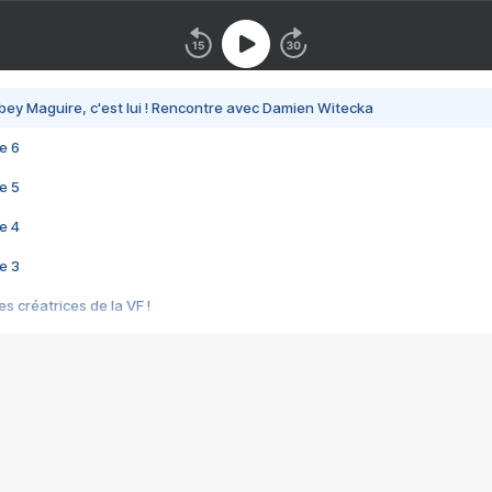
bey Maguire, c'est lui ! Rencontre avec Damien Witecka
e 6
e 5
e 4
e 3
s créatrices de la VF !
e 2
e 1
e Mektoub My Love arrive enfin ! Rencontre avec Shaïn Boumedine et Sal
i : après Toni en famille