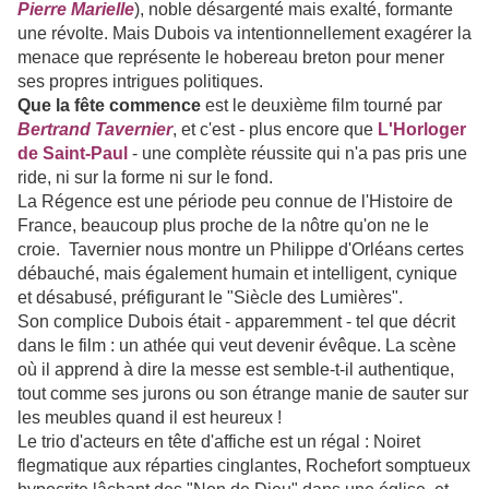
Pierre Marielle
), noble désargenté mais exalté, formante
une révolte. Mais Dubois va intentionnellement exagérer la
menace que représente le hobereau breton pour mener
ses propres intrigues politiques.
Que la fête commence
est le deuxième film tourné par
Bertrand Tavernier
, et c'est - plus encore que
L'Horloger
de Saint-Paul
- une complète réussite qui n'a pas pris une
ride, ni sur la forme ni sur le fond.
La Régence est une période peu connue de l'Histoire de
France, beaucoup plus proche de la nôtre qu'on ne le
croie. Tavernier nous montre un Philippe d'Orléans certes
débauché, mais également humain et intelligent, cynique
et désabusé, préfigurant le "Siècle des Lumières".
Son complice Dubois était - apparemment - tel que décrit
dans le film : un athée qui veut devenir évêque. La scène
où il apprend à dire la messe est semble-t-il authentique,
tout comme ses jurons ou son étrange manie de sauter sur
les meubles quand il est heureux !
Le trio d'acteurs en tête d'affiche est un régal : Noiret
flegmatique aux réparties cinglantes, Rochefort somptueux