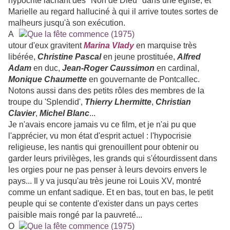
hypocrite lâchant des "Non de Dieu" dans une église, et
Marielle au regard halluciné à qui il arrive toutes sortes de
malheurs jusqu'à son exécution.
A
utour d'eux gravitent
Marina Vlady
en marquise très
libérée,
Christine Pascal
en jeune prostituée,
Alfred
Adam
en duc,
Jean-Roger Caussimon
en cardinal,
Monique Chaumette
en gouvernante de Pontcallec.
Notons aussi dans des petits rôles des membres de la
troupe du 'Splendid',
Thierry Lhermitte
,
Christian
Clavier
,
Michel Blanc
...
Je n'avais encore jamais vu ce film, et je n'ai pu que
l'apprécier, vu mon état d'esprit actuel : l'hypocrisie
religieuse, les nantis qui grenouillent pour obtenir ou
garder leurs privilèges, les grands qui s'étourdissent dans
les orgies pour ne pas penser à leurs devoirs envers le
pays... Il y va jusqu'au très jeune roi Louis XV, montré
comme un enfant sadique. Et en bas, tout en bas, le petit
peuple qui se contente d'exister dans un pays certes
paisible mais rongé par
la pauvreté...
O