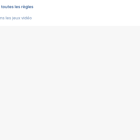
 toutes les règles
s les jeux vidéo
us choquant de Rockstar ? - Le scandale BULLY
e plus moche de Steam
du RÊVE tourne au CAUCHEMAR
pendant 8 heures
it… à tort
umiliés par un jeu vidéo
ire - Final Fantasy 8
ti un empire - Age of Empires
story DOFUS
tard, il crée l'un des pires jeux de tous les temps, MindsEye.