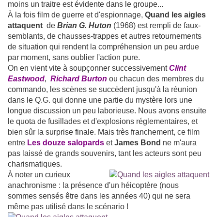
moins un traitre est évidente dans le groupe...
À la fois film de guerre et d'espionnage,
Quand les aigles
attaquent
de
Brian G. Huton
(1968) est rempli de faux-
semblants, de chausses-trappes et autres retournements
de situation qui rendent la compréhension un peu ardue
par moment, sans oublier l'action pure.
On en vient vite à soupçonner successivement
Clint
Eastwood
,
Richard Burton
ou chacun des membres du
commando, les scènes se succèdent jusqu'à la réunion
dans le Q.G. qui donne une partie du mystère lors une
longue discussion un peu laborieuse. Nous avons ensuite
le quota de fusillades et d'explosions réglementaires, et
bien sûr la surprise finale. Mais très franchement, ce film
entre
Les douze salopards
et
James Bond
ne m'aura
pas laissé de grands souvenirs, tant les acteurs sont peu
charismatiques.
À noter un curieux
anachronisme : la présence d'un héicoptère (nous
sommes sensés être dans les années 40) qui ne sera
même pas utilisé dans le scénario !