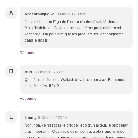
A
Anachronique Val
08/08/2012 09:28
Je sais bien que l'égo de l'acteur n'a rien à voir là-dedans !
Mais l'histoire de Gavin est tout de même particulièrement
vacharde ! On peut dire que les producteurs l'ont poignardé
dans le dos !!
Répondre
B
Burt
07/08/2012 23:23
Quel était ce film que Wallach devait tourner avec Belmondo,
et ce film s'est-il fait?
Répondre
L
lemmy
07/08/2012 23:13
Non, non, ce n'est pas le prix de l'ego d'un acteur. le prix serait
plus important... C'est juste qu'un contrat a été signé, et dieu
merci, les studios ne peuvent pas virer les comédiens, même