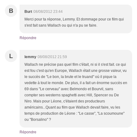
B
Burt
08/08/2012 23:44
Merci pour ta réponse, Lemmy. Et dommage pour ce film qui
s'est fait sans Wallach ou qui n'a pu se faire.
Répondre
L
lemmy
08/08/2012 21:59
Wallach ne précise pas quel film c'était, ni si il s'est fait. ce qui
est fou c'est qu'en Europe, Wallach était une grosse valeur, vu
le succès de "Le bon, la brute et le truand" où il pique la
vedette à tout le monde. De plus, il a fait un énorme succès en
69 dans "Le cerveau" avec Belmondo et Bourvil, sans
compter ses westerns spaghetti avec Hill, Spencer ou De
Niro. Mais pour Léone, c'étaient des producteurs
américains...Quant au film que Wallach devait faire, vu les
temps de production de Léone : "Le casse", "La scoumoune"
ou "Borsalino" ?
Répondre