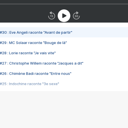
#30 : Eve Angeli raconte "Avant de partir"
#29 : MC Solaar raconte "Bouge de là"
28 : Lorie raconte "Je vais vite"
#27 : Christophe Willem raconte "Jacques a dit"
#26 : Chimène Badi raconte "Entre nous"
#25 : Indochine raconte "3e sexe"
#24 : Zaho raconte "C'est chelou"
#23 : Patrick Bruel raconte "Au café des délices"
#22 : Kyo raconte "Le chemin"
#21 : Nolwenn Leroy raconte "Cassé"