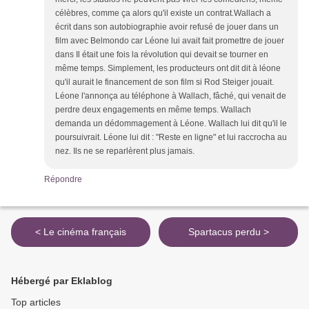
célèbres, comme ça alors qu'il existe un contrat.Wallach a
écrit dans son autobiographie avoir refusé de jouer dans un
film avec Belmondo car Léone lui avait fait promettre de jouer
dans Il était une fois la révolution qui devait se tourner en
même temps. Simplement, les producteurs ont dit dit à léone
qu'il aurait le financement de son film si Rod Steiger jouait.
Léone l'annonça au téléphone à Wallach, fâché, qui venait de
perdre deux engagements en même temps. Wallach
demanda un dédommagement à Léone. Wallach lui dit qu'il le
poursuivrait. Léone lui dit : "Reste en ligne" et lui raccrocha au
nez. Ils ne se reparlèrent plus jamais.
Répondre
< Le cinéma français
Spartacus perdu >
Hébergé par Eklablog
Top articles