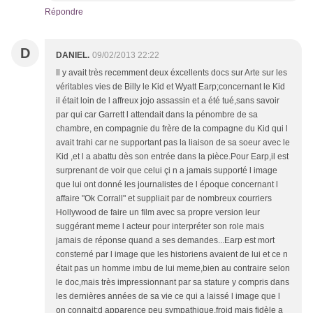
Répondre
D
DANIEL.
09/02/2013 22:22
Il y avait très recemment deux éxcellents docs sur Arte sur les
véritables vies de Billy le Kid et Wyatt Earp;concernant le Kid
il était loin de l affreux jojo assassin et a été tué,sans savoir
par qui car Garrett l attendait dans la pénombre de sa
chambre, en compagnie du frère de la compagne du Kid qui l
avait trahi car ne supportant pas la liaison de sa soeur avec le
Kid ,et l a abattu dès son entrée dans la pièce.Pour Earp,il est
surprenant de voir que celui çi n a jamais supporté l image
que lui ont donné les journalistes de l époque concernant l
affaire "Ok Corrall" et suppliait par de nombreux courriers
Hollywood de faire un film avec sa propre version leur
suggérant meme l acteur pour interpréter son role mais
jamais de réponse quand a ses demandes...Earp est mort
consterné par l image que les historiens avaient de lui et ce n
était pas un homme imbu de lui meme,bien au contraire selon
le doc,mais très impressionnant par sa stature y compris dans
les dernières années de sa vie ce qui a laissé l image que l
on connait:d apparence peu sympathique,froid mais fidèle a