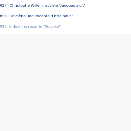
#27 : Christophe Willem raconte "Jacques a dit"
#26 : Chimène Badi raconte "Entre nous"
#25 : Indochine raconte "3e sexe"
#24 : Zaho raconte "C'est chelou"
#23 : Patrick Bruel raconte "Au café des délices"
#22 : Kyo raconte "Le chemin"
#21 : Nolwenn Leroy raconte "Cassé"
#20 : Patrick Hernandez raconte "Born to be alive"
#19 : Lorie raconte "Près de moi"
#18 : Michael Jones raconte "A nos actes manqués" (avec Jean-Jacque
#17 : Khaled raconte "Aïcha"
#16 : Corneille raconte "Parce qu'on vient de loin"