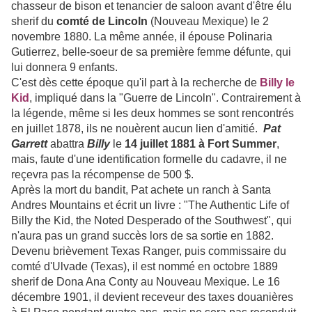
chasseur de bison et tenancier de saloon avant d'être élu
sherif du
comté de Lincoln
(Nouveau Mexique) le 2
novembre 1880. La même année, il épouse Polinaria
Gutierrez, belle-soeur de sa première femme défunte, qui
lui donnera 9 enfants.
C'est dès cette époque qu'il part à la recherche de
Billy le
Kid
, impliqué dans la "Guerre de Lincoln". Contrairement à
la légende, même si les deux hommes se sont rencontrés
en juillet 1878, ils ne nouèrent aucun lien d'amitié.
Pat
Garrett
abattra
Billy
le
14 juillet 1881 à Fort Summer
,
mais, faute d'une identification formelle du cadavre, il ne
reçevra pas la récompense de 500 $.
Après la mort du bandit, Pat achete un ranch à Santa
Andres Mountains et écrit un livre : "The Authentic Life of
Billy the Kid, the Noted Desperado of the Southwest", qui
n'aura pas un grand succès lors de sa sortie en 1882.
Devenu brièvement Texas Ranger, puis commissaire du
comté d'Ulvade (Texas), il est nommé en octobre 1889
sherif de Dona Ana Conty au Nouveau Mexique. Le 16
décembre 1901, il devient receveur des taxes douanières