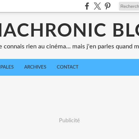
ACHRONIC B
e connais rien au cinéma... mais j'en parles quand
IPALES
ARCHIVES
CONTACT
Publicité