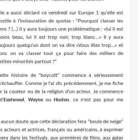
lle a aussi déclaré ce vendredi sur Europe 1 qu'elle est
ostile à l'instauration de quotas : "Pourquoi classer les
ens ? (...) il y aura toujours une problématique : «lui il est
oins beau, lui il est trop noir, trop blanc...» Il y aura
oujours quelqu'un dont on va dire «Vous êtes trop...» et
onc on va classer tout ça pour faire des milliers de
etites minorités partout ?"
ette histoire de "boycott" commence à sérieusement
'échauffer. Comme je l'ai dis précédemment, je me fiche
e la couleur ou de la religion d'un acteur. Je commence
d'
Eastwood
,
Wayne
ou
Huston
, ce n'est pas pour me
 aucun doute que cette déclaration fera "boule de neige"
s acteurs et actrices, français ou américains, à exprimer
vera dans les festivals, aux premières de films, aux galas