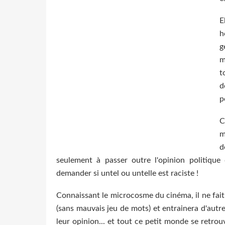
E
h
g
m
t
d
p
C
m
d
seulement à passer outre l'opinion politique 
demander si untel ou untelle est raciste !
Connaissant le microcosme du cinéma, il ne fait
(sans mauvais jeu de mots) et entrainera d'autre
leur opinion... et tout ce petit monde se retrou