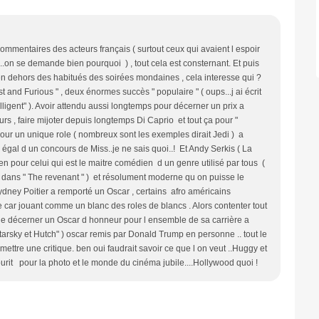
 commentaires des acteurs français ( surtout ceux qui avaient l espoir
t ..on se demande bien pourquoi ) , tout cela est consternant. Et puis
 , en dehors des habitués des soirées mondaines , cela interesse qui ?
 and Furious " , deux énormes succès " populaire " ( oups...j ai écrit
lligent" ). Avoir attendu aussi longtemps pour décerner un prix a
s , faire mijoter depuis longtemps Di Caprio et tout ça pour "
 pour un unique role ( nombreux sont les exemples dirait Jedi ) a
l égal d un concours de Miss..je ne sais quoi..! Et Andy Serkis ( La
rien pour celui qui est le maitre comédien d un genre utilisé par tous (
o dans " The revenant " ) et résolument moderne qu on puisse le
Sydney Poitier a remporté un Oscar , certains afro américains
ste car jouant comme un blanc des roles de blancs . Alors contenter tout
t de décerner un Oscar d honneur pour l ensemble de sa carrière a
rsky et Hutch" ) oscar remis par Donald Trump en personne .. tout le
ttre une critique. ben oui faudrait savoir ce que l on veut ..Huggy et
rit pour la photo et le monde du cinéma jubile....Hollywood quoi !