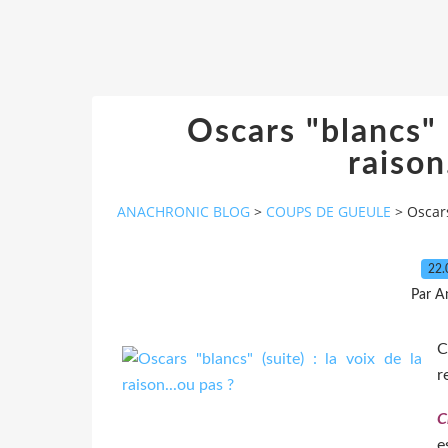
Oscars "blancs" (
raison
ANACHRONIC BLOG
>
COUPS DE GUEULE
>
Oscars
22.
Par A
C
r
C
e