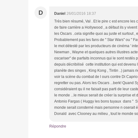
D
Daniel
26/01/2016 18:37
Très bien résumé, Val . Et le pire c est encore les
de faire carrière a Hollywood , a défaut ils y viven
les Oscars ..cela signifie quoi au juste et surtout
Probablement pas les fans de " Star Wars" ou " Fast
le mot détesté par les producteurs de cinéma ' inte
Newman , Wayne et quelques autres illustres acteur
oscariser" de parfaits inconnus qui le sont restés
depuis décribilisé cette institution qui est devenu 
planète des singes , King Kong , Tintin ..) jamais 
voir la scène du combat de l ours contre Di Capri
regretter ou pas. Alors les Oscars ...berk! Quand 
considéraient qu il ne faisait pas parti de leur ca
le monde ...le mieux serait de créer la surprise e
Antonio Fargas ( Huggy les bons tuyaux dans " Sta
monde serait consterné mais personne n oserait éme
Donald avec Clooney au milieu , tout le monde sou
Répondre