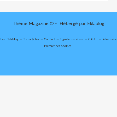
Thème Magazine © - Hébergé par
Eklablog
t sur Eklablog
Top articles
Contact
Signaler un abus
C.G.U.
Rémunérati
Préférences cookies
Battle Royale - DayZ