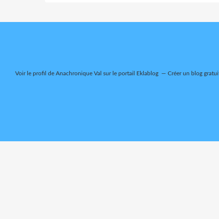
Voir le profil de
Anachronique Val
sur le portail Eklablog
Créer un blog gratui
Hall of Game
La folle origine du 
0:00