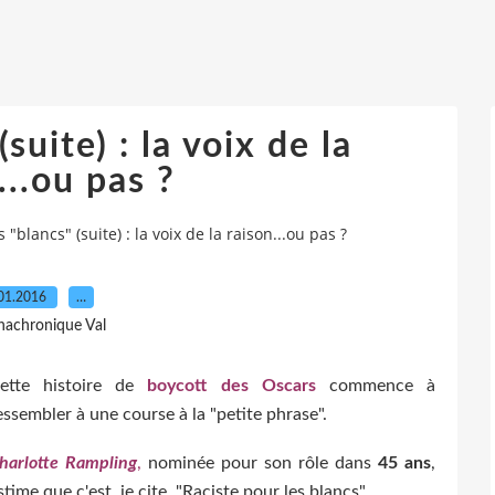
suite) : la voix de la
...ou pas ?
 "blancs" (suite) : la voix de la raison...ou pas ?
01.2016
…
nachronique Val
ette histoire de
boycott des Oscars
commence à
essembler à une course à la "petite phrase".
harlotte Rampling
,
nominée pour son rôle dans
45 ans
,
stime que c'est, je cite, "Raciste pour les blancs".