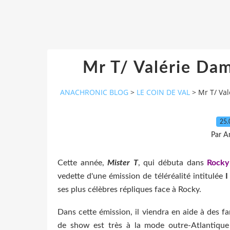
Mr T/ Valérie Da
ANACHRONIC BLOG
>
LE COIN DE VAL
>
Mr T/ Va
25.
Par A
Cette année,
Mister T
, qui débuta dans
Rocky
vedette d'une émission de téléréalité intitulée
I
ses plus célèbres répliques face à Rocky.
Dans cette émission, il viendra en aide à des f
de show est très à la mode outre-Atlantique 