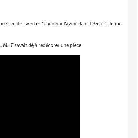
mpressée de tweeter "J'aimerai l'avoir dans D&co !". Je me
s
,
Mr T
savait déjà redécorer une pièce :