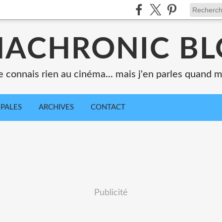
ACHRONIC B
e connais rien au cinéma... mais j'en parles quand
IPALES
ARCHIVES
CONTACT
Publicité