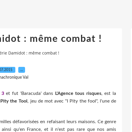
midot : même combat !
lérie Damidot : même combat !
07.2015
…
nachronique Val
 3
et fut 'Baracuda' dans
L'Agence tous risques
, est la
 Pity the Tool
, jeu de mot avec "I Pity the fool", l'une de
amilles défavorisées en refaisant leurs maisons. Ce genre
ainsi qu'en France, et il n'est pas rare que nos amis