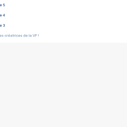
e 5
e 4
e 3
s créatrices de la VF !
e 2
e 1
e Mektoub My Love arrive enfin ! Rencontre avec Shaïn Boumedine et Sal
i : après Toni en famille
elle réalise le bouleversant Dites lui que je l'aime
ais ! Rencontre autour de Vie privée de Rebecca Zlotowski
 de Marguerite, Grave... Rencontre avec Ella Rumpf
 Les Rêveurs, un film intime sur la santé mentale