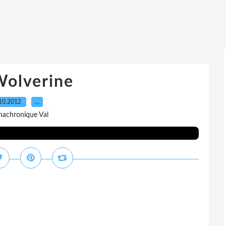
Wolverine
10.2012
…
nachronique Val