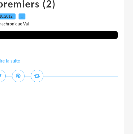
premiers (2)
10.2012
…
nachronique Val
ire la suite