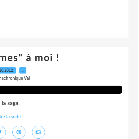
mes" à moi !
10.2012
…
nachronique Val
 la saga.
ire la suite