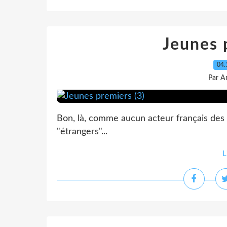
Jeunes 
04.
Par A
Bon, là, comme aucun acteur français des 
"étrangers"...
L