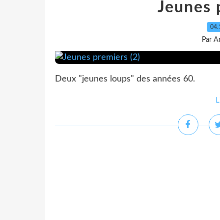
Jeunes 
04.
Par A
Deux "jeunes loups" des années 60.
L