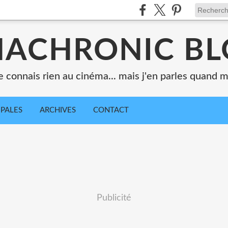
ACHRONIC B
e connais rien au cinéma... mais j'en parles quand
IPALES
ARCHIVES
CONTACT
Publicité