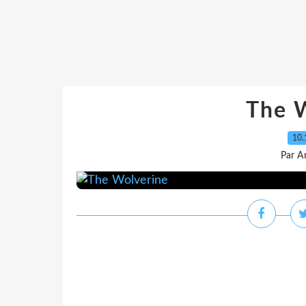
The 
10.
Par A