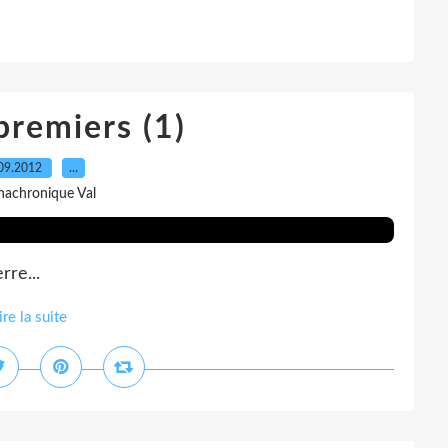
premiers (1)
09.2012
…
nachronique Val
re...
ire la suite