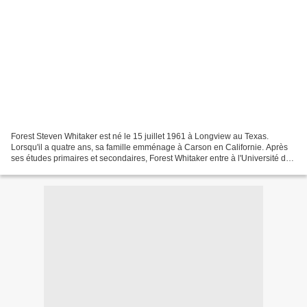
Forest Steven Whitaker est né le 15 juillet 1961 à Longview au Texas.
Lorsqu'il a quatre ans, sa famille emménage à Carson en Californie. Après
ses études primaires et secondaires, Forest Whitaker entre à l'Université de
Pomona et opte d'abord pour le...