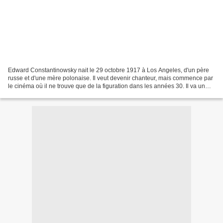
Edward Constantinowsky nait le 29 octobre 1917 à Los Angeles, d'un père
russe et d'une mère polonaise. Il veut devenir chanteur, mais commence par
le cinéma où il ne trouve que de la figuration dans les années 30. Il va un
temps partir en Europe et s'exercer...