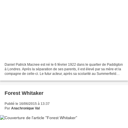
Daniel Patrick Macnee est né le 6 février 1922 dans le quartier de Paddigton
à Londres. Après la séparation de ses parents, il est élevé par sa mère et la
compagne de celle-ci. Le futur acteur, après sa scolarité au Summerfield
Preparatory School, entre...
Forest Whitaker
Publié le 16/06/2015 à 13:37
Par
Anachronique Val