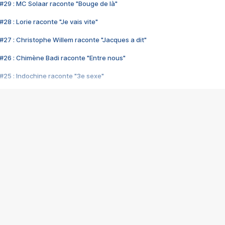
#29 : MC Solaar raconte "Bouge de là"
28 : Lorie raconte "Je vais vite"
#27 : Christophe Willem raconte "Jacques a dit"
#26 : Chimène Badi raconte "Entre nous"
#25 : Indochine raconte "3e sexe"
#24 : Zaho raconte "C'est chelou"
#23 : Patrick Bruel raconte "Au café des délices"
#22 : Kyo raconte "Le chemin"
#21 : Nolwenn Leroy raconte "Cassé"
#20 : Patrick Hernandez raconte "Born to be alive"
#19 : Lorie raconte "Près de moi"
#18 : Michael Jones raconte "A nos actes manqués" (avec Jean-Jacque
#17 : Khaled raconte "Aïcha"