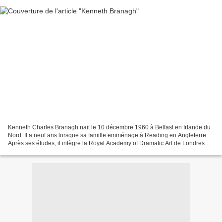
Kenneth Charles Branagh nait le 10 décembre 1960 à Belfast en Irlande du
Nord. Il a neuf ans lorsque sa famille emménage à Reading en Angleterre.
Après ses études, il intègre la Royal Academy of Dramatic Art de Londres
dont il sort en 1982. Il remporte...