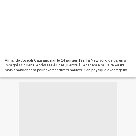
Armando Joseph Catalano nait le 14 janvier 1924 à New York, de parents
immigrés siciliens. Après ses études, il entre à l'Académie militaire Paskill
mais abandonnera pour exercer divers boulots. Son physique avantageux le
conduit à devenir mannequin....