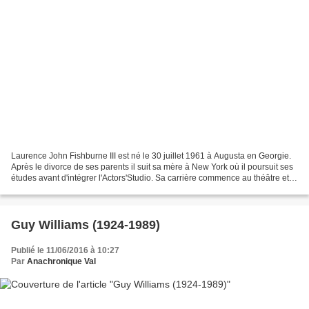
Laurence John Fishburne III est né le 30 juillet 1961 à Augusta en Georgie.
Après le divorce de ses parents il suit sa mère à New York où il poursuit ses
études avant d'intégrer l'Actors'Studio. Sa carrière commence au théâtre et
au petit écran où, crédité...
Guy Williams (1924-1989)
Publié le 11/06/2016 à 10:27
Par
Anachronique Val