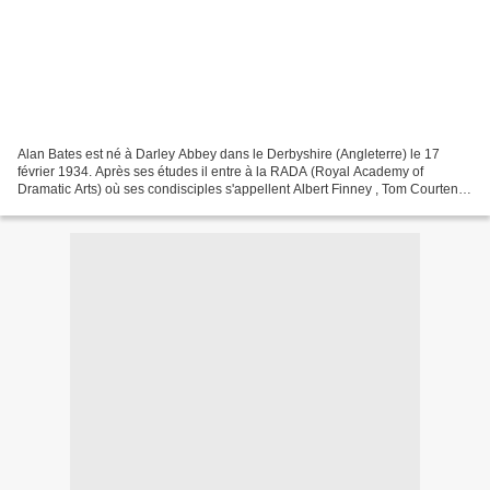
Alan Bates est né à Darley Abbey dans le Derbyshire (Angleterre) le 17
février 1934. Après ses études il entre à la RADA (Royal Academy of
Dramatic Arts) où ses condisciples s'appellent Albert Finney , Tom Courtenay
et Peter O'Toole . Après son service...