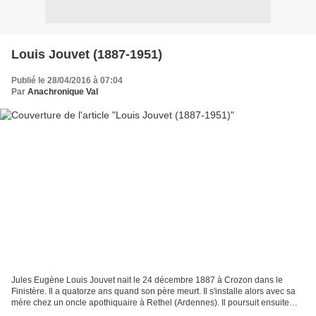
Louis Jouvet (1887-1951)
Publié le 28/04/2016 à 07:04
Par
Anachronique Val
Jules Eugène Louis Jouvet nait le 24 décembre 1887 à Crozon dans le
Finistère. Il a quatorze ans quand son père meurt. Il s'installe alors avec sa
mère chez un oncle apothiquaire à Rethel (Ardennes). Il poursuit ensuite
des études de pharmacie d'abord...