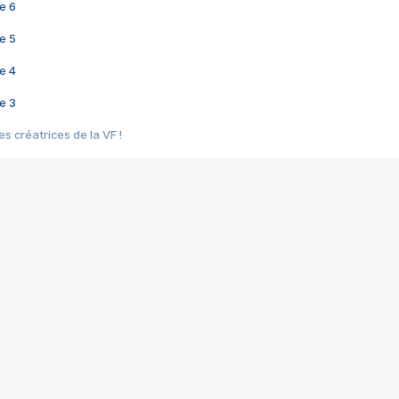
e 6
e 5
e 4
e 3
s créatrices de la VF !
e 2
e 1
e Mektoub My Love arrive enfin ! Rencontre avec Shaïn Boumedine et Sal
i : après Toni en famille
elle réalise le bouleversant Dites lui que je l'aime
ais ! Rencontre autour de Vie privée de Rebecca Zlotowski
 de Marguerite, Grave... Rencontre avec Ella Rumpf
 Les Rêveurs, un film intime sur la santé mentale