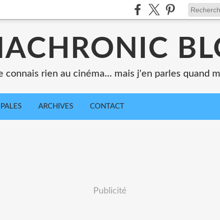
ACHRONIC B
e connais rien au cinéma... mais j'en parles quand
IPALES
ARCHIVES
CONTACT
Publicité