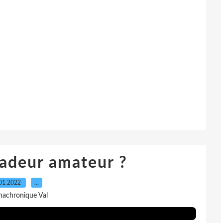
cadeur amateur ?
01.2022
…
nachronique Val