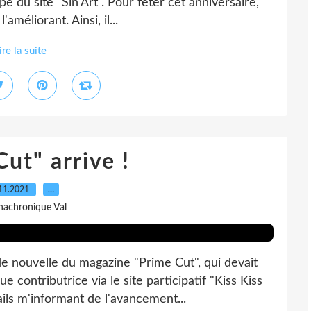
pe du site "Sin'Art". Pour fêter cet anniversaire,
améliorant. Ainsi, il...
ire la suite
ut" arrive !
11.2021
…
nachronique Val
de nouvelle du magazine "Prime Cut", qui devait
 contributrice via le site participatif "Kiss Kiss
ils m'informant de l'avancement...