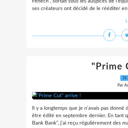
Fenech , sortait sous les auspices de l'équi
ses créateurs ont décidé de le rééditer en l'
L
"Prime C
18.
Par A
Il y a longtemps que je n'avais pas donné 
être édité en septembre dernier. En tant que
Bank Bank", j'ai reçu régulièrement des ma