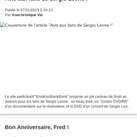
Publié le 07/11/2019 à 20:23
Par
Anachronique Val
Le site participatif "KissKissBankBank" propose un joli cadeau de Noël en
avance pour les fans de Sergio Leone : un beau livre, un "combo DVD/BR"
d'un documentaire sur le réalisateur, et le DVD d'un concert de Sergio Leone
. Le tout pour 50 Euros. Et...
Bon Anniversaire, Fred !