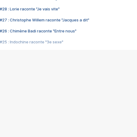
28 : Lorie raconte "Je vais vite"
#27 : Christophe Willem raconte "Jacques a dit"
#26 : Chimène Badi raconte "Entre nous"
#25 : Indochine raconte "3e sexe"
#24 : Zaho raconte "C'est chelou"
#23 : Patrick Bruel raconte "Au café des délices"
#22 : Kyo raconte "Le chemin"
#21 : Nolwenn Leroy raconte "Cassé"
#20 : Patrick Hernandez raconte "Born to be alive"
#19 : Lorie raconte "Près de moi"
#18 : Michael Jones raconte "A nos actes manqués" (avec Jean-Jacque
#17 : Khaled raconte "Aïcha"