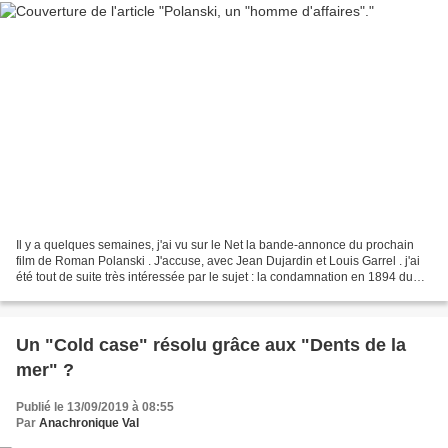
Il y a quelques semaines, j'ai vu sur le Net la bande-annonce du prochain
film de Roman Polanski . J'accuse, avec Jean Dujardin et Louis Garrel . j'ai
été tout de suite très intéressée par le sujet : la condamnation en 1894 du
capitaine Dreyfus pour trahison....
Un "Cold case" résolu grâce aux "Dents de la
mer" ?
Publié le 13/09/2019 à 08:55
Par
Anachronique Val