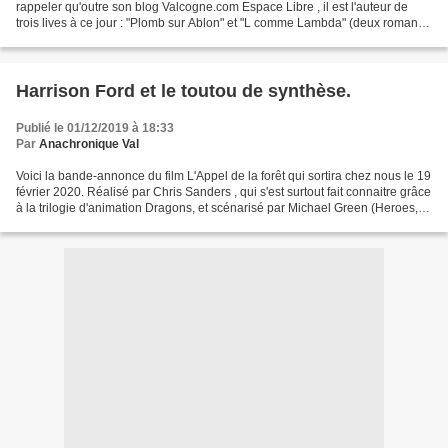
rappeler qu'outre son blog Valcogne.com Espace Libre , il est l'auteur de
trois lives à ce jour : "Plomb sur Ablon" et "L comme Lambda" (deux romans
policiers) et "Le Faux Pas"...
Harrison Ford et le toutou de synthèse.
Publié le 01/12/2019 à 18:33
Par
Anachronique Val
Voici la bande-annonce du film L'Appel de la forêt qui sortira chez nous le 19
février 2020. Réalisé par Chris Sanders , qui s'est surtout fait connaitre grâce
à la trilogie d'animation Dragons, et scénarisé par Michael Green (Heroes,
Gotham), d'après...