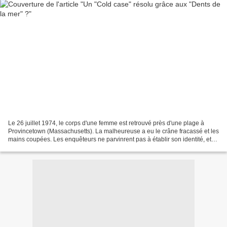
Le 26 juillet 1974, le corps d'une femme est retrouvé près d'une plage à
Provincetown (Massachusetts). La malheureuse a eu le crâne fracassé et les
mains coupées. Les enquêteurs ne parvinrent pas à établir son identité, et
depuis 45 ans, celle que l'on...