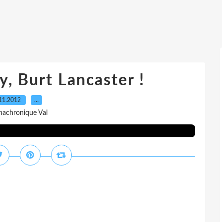
, Burt Lancaster !
11.2012
…
nachronique Val