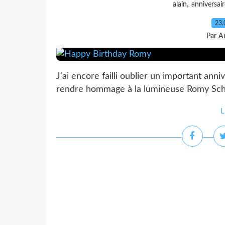
,
alain
anniversair
23.
Par A
J'ai encore failli oublier un important anni
rendre hommage à la lumineuse Romy Schne
L