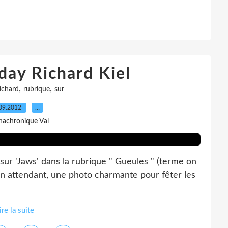
day Richard Kiel
,
,
ichard
rubrique
sur
09.2012
…
nachronique Val
e sur 'Jaws' dans la rubrique " Gueules " (terme on
En attendant, une photo charmante pour fêter les
ire la suite