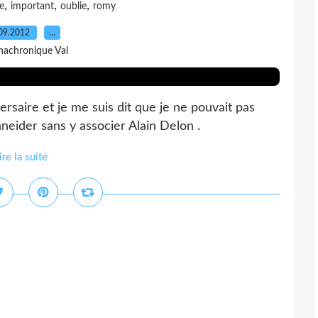
,
,
,
e
important
oublie
romy
09.2012
…
nachronique Val
versaire et je me suis dit que je ne pouvait pas
ider sans y associer Alain Delon .
ire la suite