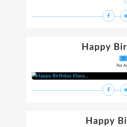
L
Happy Bir
18.
Par A
Happy B