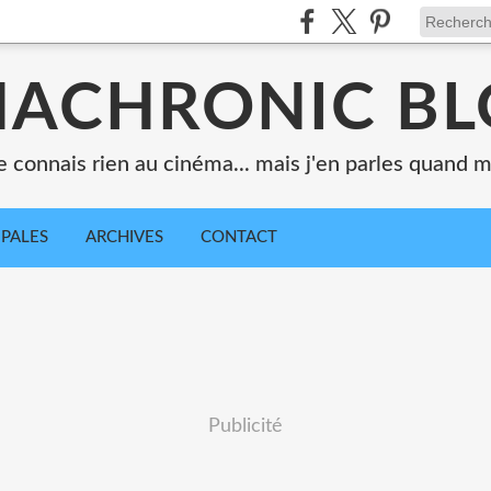
ACHRONIC B
e connais rien au cinéma... mais j'en parles quand
IPALES
ARCHIVES
CONTACT
Publicité