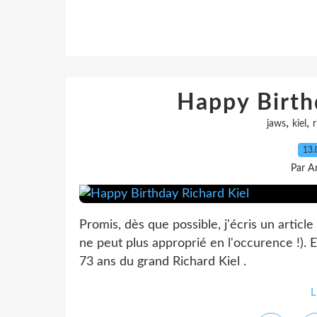
Happy Birth
,
,
jaws
kiel
r
13.
Par A
Promis, dès que possible, j'écris un articl
ne peut plus approprié en l'occurence !). 
73 ans du grand Richard Kiel .
L