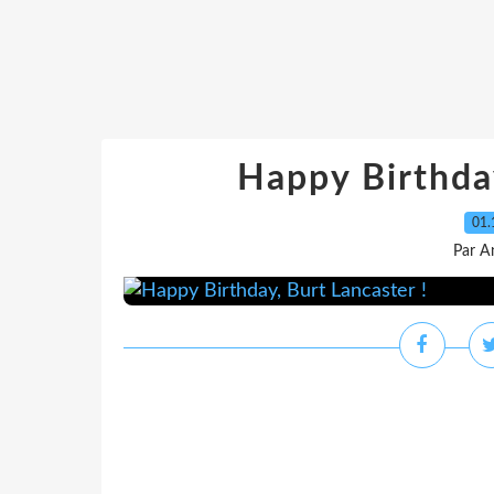
Happy Birthday
01.
Par A