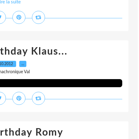
ire la suite
thday Klaus...
10.2012
…
nachronique Val
irthday Romy