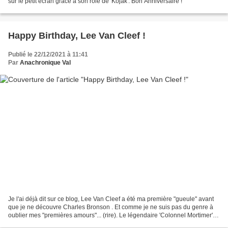
sur le petit écran grâce à son rôle de 'Kojak'. Bon Anniversaire !
Happy Birthday, Lee Van Cleef !
Publié le 22/12/2021 à 11:41
Par
Anachronique Val
Je l'ai déjà dit sur ce blog, Lee Van Cleef a été ma première "gueule" avant
que je ne découvre Charles Bronson . Et comme je ne suis pas du genre à
oublier mes "premières amours"... (rire). Le légendaire 'Colonnel Mortimer'
dans "...Et pour quelques...