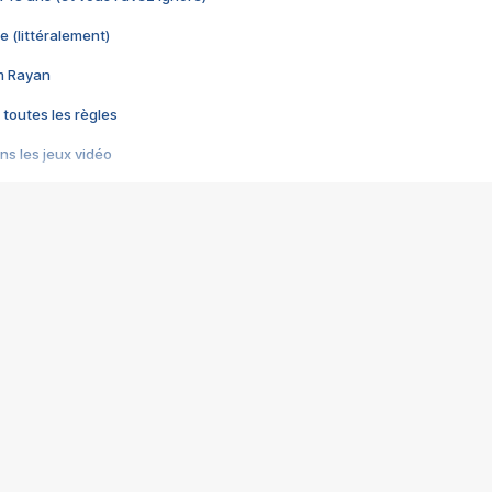
e (littéralement)
im Rayan
 toutes les règles
s les jeux vidéo
us choquant de Rockstar ? - Le scandale BULLY
e plus moche de Steam
du RÊVE tourne au CAUCHEMAR
pendant 8 heures
it… à tort
umiliés par un jeu vidéo
ire - Final Fantasy 8
ti un empire - Age of Empires