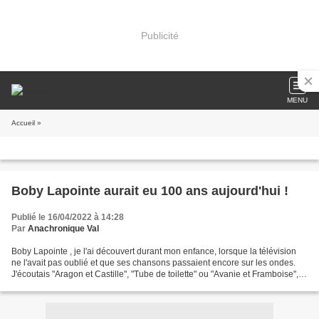
Publicité
MENU
Accueil
»
Boby Lapointe aurait eu 100 ans aujourd'hui !
Publié le 16/04/2022 à 14:28
Par
Anachronique Val
Boby Lapointe , je l'ai découvert durant mon enfance, lorsque la télévision
ne l'avait pas oublié et que ses chansons passaient encore sur les ondes.
J'écoutais "Aragon et Castille", "Tube de toilette" ou "Avanie et Framboise",
mais ma préférée (encore...