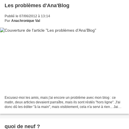
Les problèmes d'Ana'Blog
Publié le 07/06/2012 à 13:14
Par
Anachronique Val
Excusez-moi les amis, mais j'ai encore un problème avec mon blog : ce
matin, deux articles devaient parraître, mais ils sont réstés "hors ligne". J'ai
donc dû les éditer "à la main", mais visiblement, cela n'a servi à rien... Jai
laissé un message sur...
quoi de neuf ?