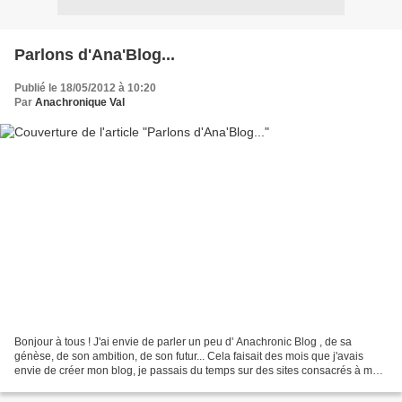
Parlons d'Ana'Blog...
Publié le 18/05/2012 à 10:20
Par
Anachronique Val
Bonjour à tous ! J'ai envie de parler un peu d' Anachronic Blog , de sa
génèse, de son ambition, de son futur... Cela faisait des mois que j'avais
envie de créer mon blog, je passais du temps sur des sites consacrés à mes
passions, et je me disais : "Ma...