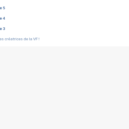
e 5
e 4
e 3
s créatrices de la VF !
e 2
e 1
e Mektoub My Love arrive enfin ! Rencontre avec Shaïn Boumedine et Sal
i : après Toni en famille
elle réalise le bouleversant Dites lui que je l'aime
ais ! Rencontre autour de Vie privée de Rebecca Zlotowski
 de Marguerite, Grave... Rencontre avec Ella Rumpf
 Les Rêveurs, un film intime sur la santé mentale