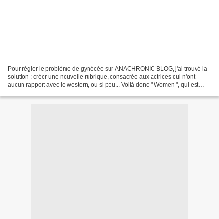
Pour régler le problème de gynécée sur ANACHRONIC BLOG, j'ai trouvé la
solution : créer une nouvelle rubrique, consacrée aux actrices qui n'ont
aucun rapport avec le western, ou si peu... Voilà donc " Women ", qui est
déjà en place...Ce week-end, les...