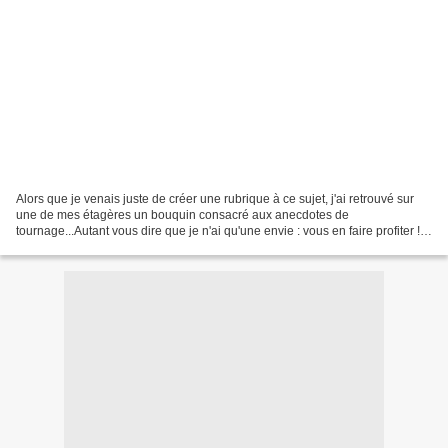
Alors que je venais juste de créer une rubrique à ce sujet, j'ai retrouvé sur
une de mes étagères un bouquin consacré aux anecdotes de
tournage...Autant vous dire que je n'ai qu'une envie : vous en faire profiter !
J'essaierai bien sûr de trouver des...