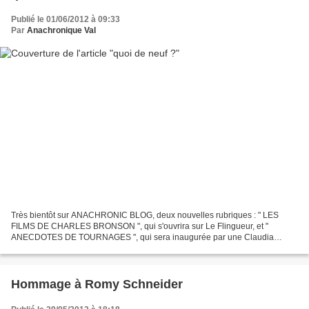
Publié le 01/06/2012 à 09:33
Par
Anachronique Val
Très bientôt sur ANACHRONIC BLOG, deux nouvelles rubriques : " LES
FILMS DE CHARLES BRONSON ", qui s'ouvrira sur Le Flingueur, et "
ANECDOTES DE TOURNAGES ", qui sera inaugurée par une Claudia
Cardinale refusant d'être seins nus dans une scène des Professionnels....
Hommage à Romy Schneider