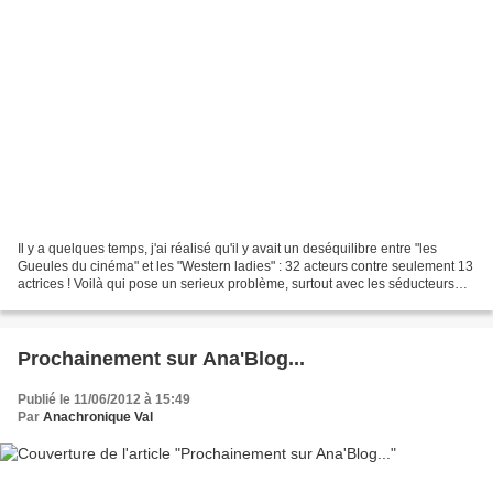
Il y a quelques temps, j'ai réalisé qu'il y avait un deséquilibre entre "les
Gueules du cinéma" et les "Western ladies" : 32 acteurs contre seulement 13
actrices ! Voilà qui pose un serieux problème, surtout avec les séducteurs
présents : Errol Flynn...
Prochainement sur Ana'Blog...
Publié le 11/06/2012 à 15:49
Par
Anachronique Val