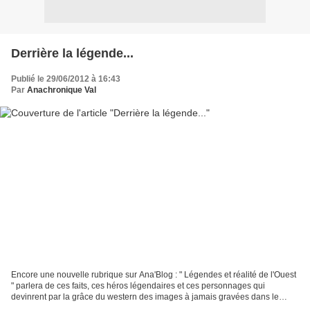
Derrière la légende...
Publié le 29/06/2012 à 16:43
Par
Anachronique Val
Encore une nouvelle rubrique sur Ana'Blog : " Légendes et réalité de l'Ouest
" parlera de ces faits, ces héros légendaires et ces personnages qui
devinrent par la grâce du western des images à jamais gravées dans le
coeur et la mémoire des cinéphiles....