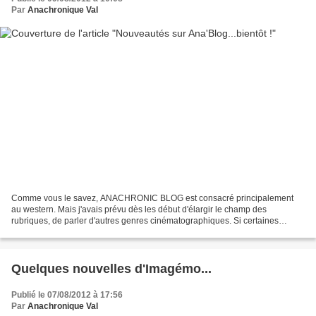
Par
Anachronique Val
Comme vous le savez, ANACHRONIC BLOG est consacré principalement
au western. Mais j'avais prévu dès les début d'élargir le champ des
rubriques, de parler d'autres genres cinématographiques. Si certaines
sections fûrent créées par hasard (comme "Mes découvertes"),...
Quelques nouvelles d'Imagémo...
Publié le 07/08/2012 à 17:56
Par
Anachronique Val