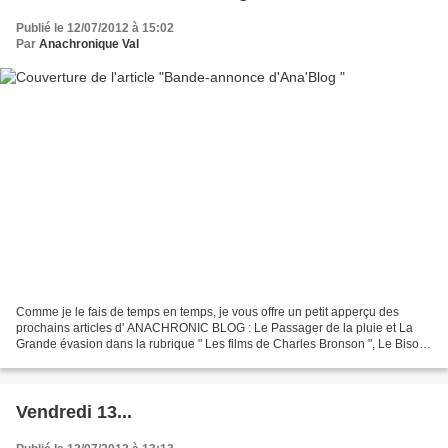
Publié le 12/07/2012 à 15:02
Par
Anachronique Val
Comme je le fais de temps en temps, je vous offre un petit apperçu des
prochains articles d' ANACHRONIC BLOG : Le Passager de la pluie et La
Grande évasion dans la rubrique " Les films de Charles Bronson ", Le Bison
Blanc sera accompagné d'un article...
Vendredi 13...