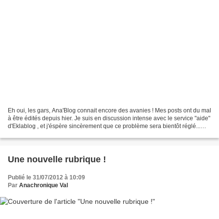
Eh oui, les gars, Ana'Blog connait encore des avanies ! Mes posts ont du mal
à être édités depuis hier. Je suis en discussion intense avec le service "aide"
d'Eklablog , et j'éspère sincèrement que ce problème sera bientôt réglé...
Sinon, je continue...
Une nouvelle rubrique !
Publié le 31/07/2012 à 10:09
Par
Anachronique Val