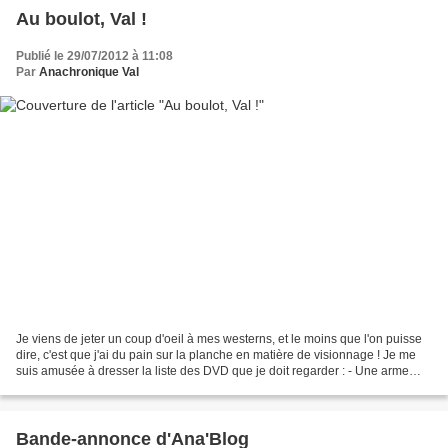
Au boulot, Val !
Publié le 29/07/2012 à 11:08
Par
Anachronique Val
Je viens de jeter un coup d'oeil à mes westerns, et le moins que l'on puisse
dire, c'est que j'ai du pain sur la planche en matière de visionnage ! Je me
suis amusée à dresser la liste des DVD que je doit regarder : - Une arme
pour un lâche - L'Attaque...
Bande-annonce d'Ana'Blog