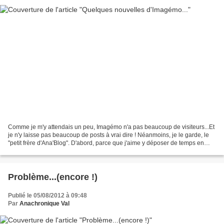
Comme je m'y attendais un peu, Imagémo n'a pas beaucoup de visiteurs...Et
je n'y laisse pas beaucoup de posts à vrai dire ! Néanmoins, je le garde, le
"petit frère d'Ana'Blog". D'abord, parce que j'aime y déposer de temps en
temps des images que je récupère...
Problème...(encore !)
Publié le 05/08/2012 à 09:48
Par
Anachronique Val