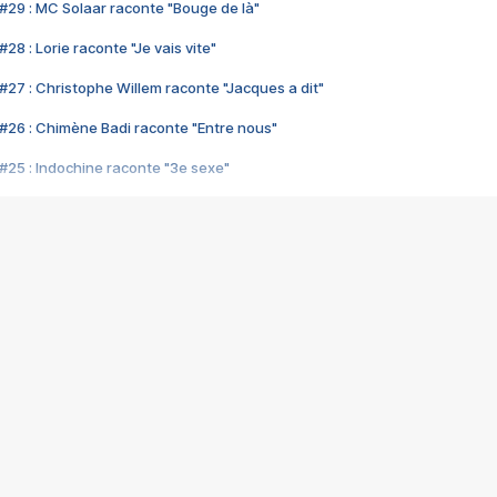
#29 : MC Solaar raconte "Bouge de là"
28 : Lorie raconte "Je vais vite"
#27 : Christophe Willem raconte "Jacques a dit"
#26 : Chimène Badi raconte "Entre nous"
#25 : Indochine raconte "3e sexe"
#24 : Zaho raconte "C'est chelou"
#23 : Patrick Bruel raconte "Au café des délices"
#22 : Kyo raconte "Le chemin"
#21 : Nolwenn Leroy raconte "Cassé"
#20 : Patrick Hernandez raconte "Born to be alive"
#19 : Lorie raconte "Près de moi"
#18 : Michael Jones raconte "A nos actes manqués" (avec Jean-Jacque
#17 : Khaled raconte "Aïcha"