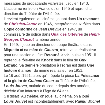
messages de propagande vichystes jusqu'en 1943.
L'acteur ne rentre en France qu'en 1945 et reprend la
direction du Théâtre de l'Athénée.
Il revient également au cinéma, jouant dans
Un revenant
de
Christian-Jaque
en 1946, interprétant deux rôles dans
Copie conforme
de
Jean Dreville
en 1947, un
commissaire de police dans
Quai des Orfèvres
de
Henri-
Georges Clouzot
la même année.
En 1949, il joue un directeur de troupe théâtrale dans
Miquette et sa mère
de
Clouzot
, retrouve le réalisateur
pour une section du film
Retour à la vie
, puis en 1951 il
reprend le rôle-titre de
Knock
dans le film de
Guy
Lefranc
. Sa dernière prestation à l'écran est dans
Une
histoire d'amour
du même réalisateur en 1951.
Le 16 août 1951, alors qu'il répète la pièce
La Puissance
et la gloire
de
Graham Green
au Théâtre de l'Athénée,
Louis Jouvet,
malade du coeur depuis des années,
décède d'un infarctus à l'âge de 64 ans.
S'il disait "Au théâtre, on joue, au cinéma, on a joué",
Louis Jouvet
est incontestablement, avec
Raimu
,
Michel