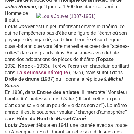
rôle-titre de
Knock ou le Triomphe de la médecine
de
Jules Romain
, qu'il jouera 1 500 fois dans sa carrière.
Homme de
théâtre,
Louis Jouvet
est un peu méprisant envers le cinéma, ce
qui ne l'empêchera pas d'être une figure de l'écran où son
physique dégingandé, sa diction heurtée et son flegme
quasi-britannique vont faire merveille et créer des "scènes-
cultes" dans de grands films. Ainsi, après avoir débuté
dans des adaptations de pièces de théâtre (
Topaze
-
1932,
Knock
- 1933), il crève l'écran en chapelain égrillard
dans
La Kermesse héroïque
(1935), mais surtout dans
Drôle de drame
(1937) où il donne la réplique à
Michel
Simon
.
En 1938, dans
Entrée des artistes
, il interprète 'Monsieur
Lambertin', professeur de théâtre ("Il faut mettre un peu
d'art dans sa vie et un peu de vie dans son art"). La même
année, il est le souteneur voulant "changer d'atmosphère"
dans
Hôtel du Nord
de
Marcel Carné
.
Louis Jouvet
débute en 1941 une tournée avec sa troupe
en Amérique du Sud, durant laquelle sont diffusées des