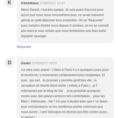
K
Kinskiklaus
27/06/2017 21:47
Merci Daniel, c'est très sympa. Je suis aussi d'accord pour
qu'un jour nous nous rencontrions tous, ce serait vraiment
génial un petit déjeuner tous ensemble. On se "fréquente"
pour certains d'entre nous depuis X années, on ne se connaît
pas mais je suis certain que nous formerions une bien belle
équipée sauvage.
Répondre
D
Daniel
27/06/2017 18:55
Ce sera avec plaisir ! J étais à Paris il y a quelques jours pour
le boulot et j' y reviendrais certainement plus longtemps. Et
puis , qui sait....tu pourrais y prendre goût très vite , la
sensation de liberté étant réelle ( même à Paris ) , je t'
informerais par le blog de Val ....et je possède quelques
motos avec des places arrières très confortables ...pour les
filles ! Intéressée , Val ? Un jour il faudra bien que l' on fasse
tous connaissance vu les nombreux points communs que
nous avons , l ami Valcogne ne devrait pas être contre aussi ,
je pense !