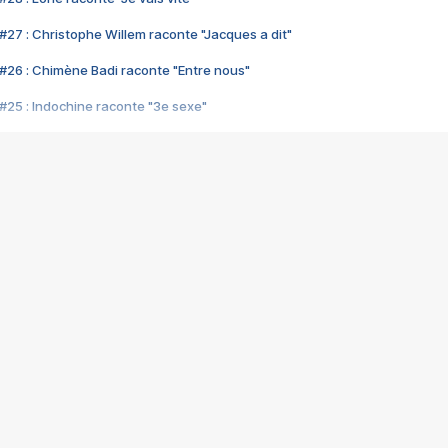
#27 : Christophe Willem raconte "Jacques a dit"
#26 : Chimène Badi raconte "Entre nous"
#25 : Indochine raconte "3e sexe"
#24 : Zaho raconte "C'est chelou"
#23 : Patrick Bruel raconte "Au café des délices"
#22 : Kyo raconte "Le chemin"
#21 : Nolwenn Leroy raconte "Cassé"
#20 : Patrick Hernandez raconte "Born to be alive"
#19 : Lorie raconte "Près de moi"
#18 : Michael Jones raconte "A nos actes manqués" (avec Jean-Jacque
#17 : Khaled raconte "Aïcha"
#16 : Corneille raconte "Parce qu'on vient de loin"