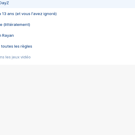
 DayZ
 a 13 ans (et vous l'avez ignoré)
e (littéralement)
im Rayan
 toutes les règles
s les jeux vidéo
us choquant de Rockstar ? - Le scandale BULLY
e plus moche de Steam
du RÊVE tourne au CAUCHEMAR
pendant 8 heures
it… à tort
umiliés par un jeu vidéo
ire - Final Fantasy 8