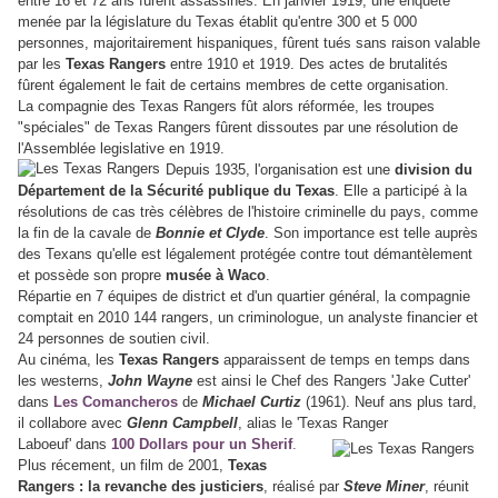
entre 16 et 72 ans fûrent assassinés. En janvier 1919, une enquête
menée par la législature du Texas établit qu'entre 300 et 5 000
personnes, majoritairement hispaniques, fûrent tués sans raison valable
par les
Texas Rangers
entre 1910 et 1919. Des actes de brutalités
fûrent également le fait de certains membres de cette organisation.
La compagnie des Texas Rangers fût alors réformée, les troupes
"spéciales" de Texas Rangers fûrent dissoutes par une résolution de
l'Assemblée legislative en 1919.
Depuis 1935, l'organisation est une
division du
Département de la Sécurité publique du Texas
. Elle a participé à la
résolutions de cas très célèbres de l'histoire criminelle du pays, comme
la fin de la cavale de
Bonnie et Clyde
. Son importance est telle auprès
des Texans qu'elle est légalement protégée contre tout démantèlement
et possède son propre
musée à Waco
.
Répartie en 7 équipes de district et d'un quartier général, la compagnie
comptait en 2010 144 rangers, un criminologue, un analyste financier et
24 personnes de soutien civil.
Au cinéma, les
Texas Rangers
apparaissent de temps en temps dans
les westerns,
John Wayne
est ainsi le Chef des Rangers 'Jake Cutter'
dans
Les Comancheros
de
Michael Curtiz
(1961). Neuf ans plus tard,
il collabore avec
Glenn Campbell
, alias le 'Texas Ranger
Laboeuf' dans
100 Dollars pour un Sherif
.
Plus récement, un film de 2001,
Texas
Rangers : la revanche des justiciers
, réalisé par
Steve Miner
, réunit