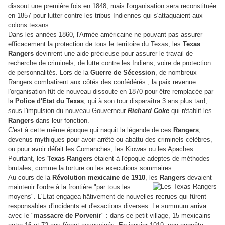
dissout une première fois en 1848, mais l'organisation sera reconstituée
en 1857 pour lutter contre les tribus Indiennes qui s'attaquaient aux
colons texans.
Dans les années 1860, l'Armée américaine ne pouvant pas assurer
efficacement la protection de tous le territoire du Texas, les
Texas
Rangers
devinrent une aide précieuse pour assurer le travail de
recherche de criminels, de lutte contre les Indiens, voire de protection
de personnalités. Lors de la
Guerre de Sécession
, de nombreux
Rangers combatirent aux côtés des confédérés ; la paix revenue
l'organisation fût de nouveau dissoute en 1870 pour être remplacée par
la
Police d'Etat du Texas
, qui à son tour disparaîtra 3 ans plus tard,
sous l'impulsion du nouveau Gouverneur
Richard Coke
qui rétablit les
Rangers
dans leur fonction.
C'est à cette même époque qui naquit la légende de ces
Rangers
,
devenus mythiques pour avoir arrêté ou abattu des criminels célèbres,
ou pour avoir défait les Comanches, les Kiowas ou les Apaches.
Pourtant, les
Texas Rangers
étaient à l'époque adeptes de méthodes
brutales, comme la torture ou les executions sommaires.
Au cours de la
Révolution mexicaine de 1910
, les
Rangers
devaient
maintenir l'ordre à la frontière "par tous les
moyens". L'Etat engagea hâtivement de nouvelles recrues qui fûrent
responsables d'incidents et d'exactions diverses. Le summum arriva
avec le "
massacre de Porvenir
" : dans ce petit village, 15 mexicains