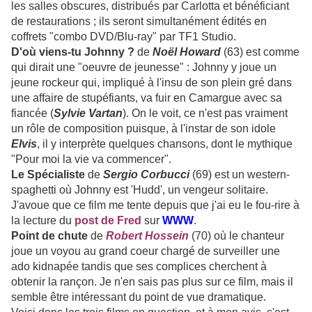
les salles obscures, distribués par Carlotta et bénéficiant
de restaurations ; ils seront simultanément édités en
coffrets "combo DVD/Blu-ray" par TF1 Studio.
D'où viens-tu Johnny ?
de
Noël Howard
(63) est comme
qui dirait une "oeuvre de jeunesse" : Johnny y joue un
jeune rockeur qui, impliqué à l'insu de son plein gré dans
une affaire de stupéfiants, va fuir en Camargue avec sa
fiancée (
Sylvie Vartan
). On le voit, ce n'est pas vraiment
un rôle de composition puisque, à l'instar de son idole
Elvis
, il y interprète quelques chansons, dont le mythique
"Pour moi la vie va commencer".
Le Spécialiste
de
Sergio Corbucci
(69) est un western-
spaghetti où Johnny est 'Hudd', un vengeur solitaire.
J'avoue que ce film me tente depuis que j'ai eu le fou-rire à
la lecture du
post de Fred
sur
WWW
.
Point de chute
de
Robert Hossein
(70) où le chanteur
joue un voyou au grand coeur chargé de surveiller une
ado kidnapée tandis que ses complices cherchent à
obtenir la rançon. Je n'en sais pas plus sur ce film, mais il
semble être intéressant du point de vue dramatique.