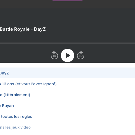
 Battle Royale - DayZ
 DayZ
 a 13 ans (et vous l'avez ignoré)
e (littéralement)
im Rayan
 toutes les règles
s les jeux vidéo