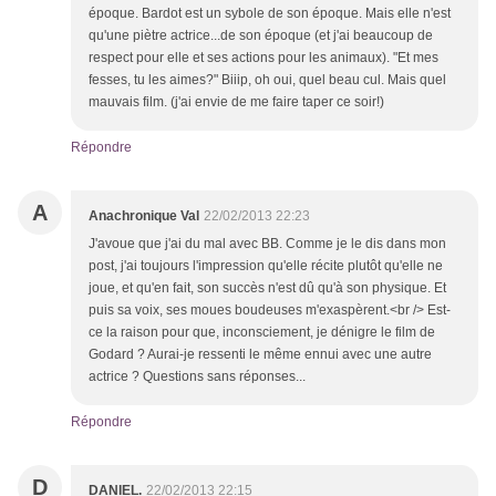
époque. Bardot est un sybole de son époque. Mais elle n'est
qu'une piètre actrice...de son époque (et j'ai beaucoup de
respect pour elle et ses actions pour les animaux). "Et mes
fesses, tu les aimes?" Biiip, oh oui, quel beau cul. Mais quel
mauvais film. (j'ai envie de me faire taper ce soir!)
Répondre
A
Anachronique Val
22/02/2013 22:23
J'avoue que j'ai du mal avec BB. Comme je le dis dans mon
post, j'ai toujours l'impression qu'elle récite plutôt qu'elle ne
joue, et qu'en fait, son succès n'est dû qu'à son physique. Et
puis sa voix, ses moues boudeuses m'exaspèrent.<br /> Est-
ce la raison pour que, inconsciement, je dénigre le film de
Godard ? Aurai-je ressenti le même ennui avec une autre
actrice ? Questions sans réponses...
Répondre
D
DANIEL.
22/02/2013 22:15