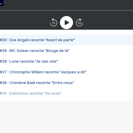
#30 : Eve Angeli raconte "Avant de partir"
#29 : MC Solaar raconte "Bouge de là"
28 : Lorie raconte "Je vais vite"
#27 : Christophe Willem raconte "Jacques a dit"
#26 : Chimène Badi raconte "Entre nous"
#25 : Indochine raconte "3e sexe"
#24 : Zaho raconte "C'est chelou"
#23 : Patrick Bruel raconte "Au café des délices"
#22 : Kyo raconte "Le chemin"