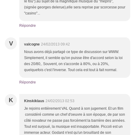
le fou").au sujet de la magnifique musique du "mépris",
(signée georges delerue),elle sera reprise par scorcesse pour
"casino"...
Répondre
V
valcogne
24/02/2013 09:42
Nous avons déjà partagé ce type de discussion sur WWW.
Simplement, il semble qu'on puisse être d'accord selon la loi
des 20/80,. Souvent, on s'accorde à 80%, ou à 20%,
quelquefois c'est l'inverse. Tout cela est tout à fait normal.
Répondre
K
Kinskiklaus
24/02/2013 02:53
Je rejoins entièrement VAL Quand à son jugement. Et un film
considéré comme un chef d'oeuvre à son époque, de par son
côté novateur ne passe pas forcément la barrière des années.
Tout est surjoué, la musique est insupportable. Piccoli est un
immense acteur. Godard n'est qu'un brouillard de son