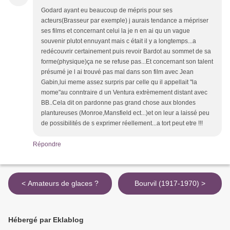
Godard ayant eu beaucoup de mépris pour ses
acteurs(Brasseur par exemple) j aurais tendance a mépriser
ses films et concernant celui la je n en ai qu un vague
souvenir plutot ennuyant mais c était il y a longtemps...a
redécouvrir certainement puis revoir Bardot au sommet de sa
forme(physique)ça ne se refuse pas...Et concernant son talent
présumé je l ai trouvé pas mal dans son film avec Jean
Gabin,lui meme assez surpris par celle qu il appellait "la
mome"au conntraire d un Ventura extrèmement distant avec
BB..Cela dit on pardonne pas grand chose aux blondes
plantureuses (Monroe,Mansfield ect...)et on leur a laissé peu
de possibilités de s exprimer réellement...a tort peut etre !!!
Répondre
< Amateurs de glaces ?
Bourvil (1917-1970) >
Hébergé par Eklablog