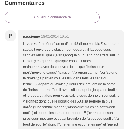
Commentaires
Ajouter un commentaire
P
passionné
18/01/2014 19:51
j,avais vu "le mépris" en mai/juin 98 (il me semble !) sur arte,et
j,avais trouvé que c,était un bon godard...il faut que vous
sachiez aussi que c,était l,époque ou quand godard faisait un
film,on y comprenait quelque chose !!! alors que
maintenant,avec des oeuvres telles que "hélas pour
moi","nouvelle vague","passion","prénom carmen"ou "soigne
ta droite",ça part en couilles !!!! ( dans tous les sens du
terme....), depardieu avait d,ailleurs déclaré lors de la sortie
de "hélas pour moi",qu,il avait fait deux pubs,les pates barilla
et le godard...alors pour vous val, je vous donne un conseil,ne
visionnez donc que le godard des 60,s,sa période la plus
dorée ("une femme mariée","alphaville","la chinoise","week-
end"..) et surtout les quatre belmondo !!!! ("charlotte et son
jules,court métrage et quasi brouiilon de "a bout de souffle","a
bout de souffle" donc ! "une femme est une femme" et "pierrot