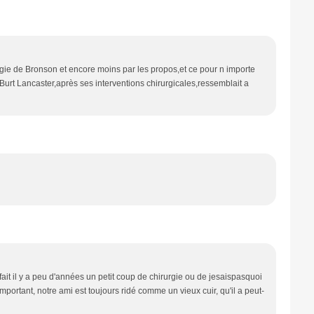
rgie de Bronson et encore moins par les propos,et ce pour n importe
rt Lancaster,après ses interventions chirurgicales,ressemblait a
ait il y a peu d'années un petit coup de chirurgie ou de jesaispasquoi
ortant, notre ami est toujours ridé comme un vieux cuir, qu'il a peut-