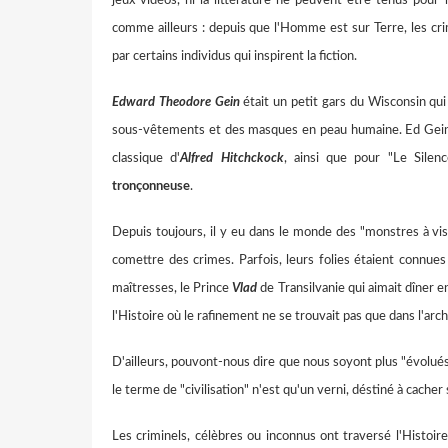
jeux vidéos, ni la littérature ne peuvent être tenus pou
comme ailleurs : depuis que l'Homme est sur Terre, les c
par certains individus qui inspirent la fiction.
Edward Theodore Gein
était un petit gars du Wisconsin qu
sous-vêtements et des masques en peau humaine. Ed Gein 
classique d'
Alfred Hitchckock
, ainsi que pour "Le Silen
tronçonneuse
.
Depuis toujours, il y eu dans le monde des "monstres à vis
comettre des crimes. Parfois, leurs folies étaient connue
maîtresses, le Prince
Vlad
de Transilvanie qui aimait dîner 
l'Histoire où le rafinement ne se trouvait pas que dans l'arch
D'ailleurs, pouvont-nous dire que nous soyont plus "évolué
le terme de "civilisation" n'est qu'un verni, déstiné à cache
Les criminels, célèbres ou inconnus ont traversé l'Histoire,