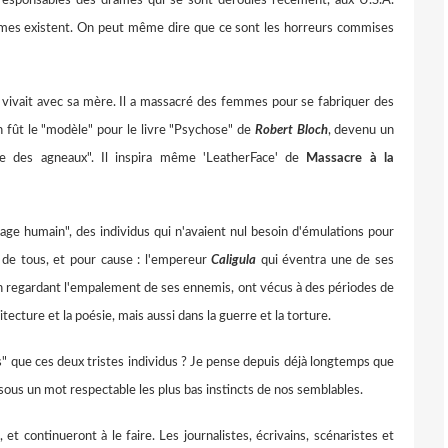
r responsables des drames qui se sont déroulés récement, aux U.S.A.
rimes existent. On peut même dire que ce sont les horreurs commises
i vivait avec sa mère. Il a massacré des femmes pour se fabriquer des
fût le "modèle" pour le livre "Psychose" de
Robert Bloch
, devenu un
ce des agneaux". Il inspira même 'LeatherFace' de
Massacre à
la
age humain", des individus qui n'avaient nul besoin d'émulations pour
s de tous, et pour cause : l'empereur
Caligula
qui éventra une de ses
en regardant l'empalement de ses ennemis, ont vécus à des périodes de
itecture et la poésie, mais aussi dans la guerre et la torture.
s" que ces deux tristes individus ? Je pense depuis déjà longtemps que
r sous un mot respectable les plus bas instincts de nos semblables.
 et continueront à le faire. Les journalistes, écrivains, scénaristes et