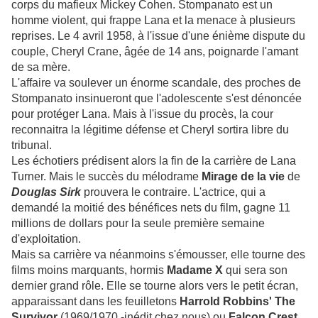
corps du mafieux Mickey Cohen. Stompanato est un
homme violent, qui frappe Lana et la menace à plusieurs
reprises. Le 4 avril 1958, à l'issue d'une énième dispute du
couple, Cheryl Crane, âgée de 14 ans, poignarde l'amant
de sa mère.
L'affaire va soulever un énorme scandale, des proches de
Stompanato insinueront que l'adolescente s'est dénoncée
pour protéger Lana. Mais à l'issue du procès, la cour
reconnaitra la légitime défense et Cheryl sortira libre du
tribunal.
Les échotiers prédisent alors la fin de la carrière de Lana
Turner. Mais le succès du mélodrame
Mirage de la vie
de
Douglas Sirk
prouvera le contraire. L'actrice, qui a
demandé la moitié des bénéfices nets du film, gagne 11
millions de dollars pour la seule première semaine
d'exploitation.
Mais sa carrière va néanmoins s'émousser, elle tourne des
films moins marquants, hormis
Madame X
qui sera son
dernier grand rôle. Elle se tourne alors vers le petit écran,
apparaissant dans les feuilletons
Harrold Robbins' The
Survivor
(1969/1970 -inédit chez nous) ou
Falcon Crest
,