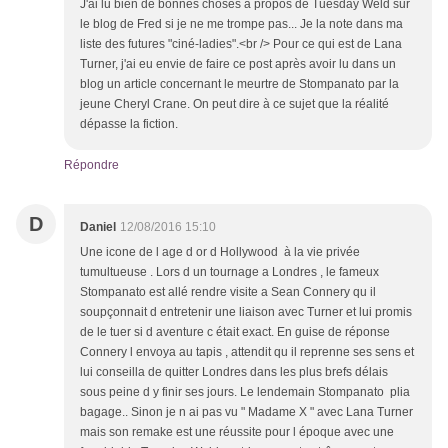
J'ai lu bien de bonnes choses à propos de Tuesday Weld sur
le blog de Fred si je ne me trompe pas... Je la note dans ma
liste des futures "ciné-ladies".<br /> Pour ce qui est de Lana
Turner, j'ai eu envie de faire ce post après avoir lu dans un
blog un article concernant le meurtre de Stompanato par la
jeune Cheryl Crane. On peut dire à ce sujet que la réalité
dépasse la fiction.
Répondre
D
Daniel
12/08/2016 15:10
Une icone de l age d or d Hollywood à la vie privée
tumultueuse . Lors d un tournage a Londres , le fameux
Stompanato est allé rendre visite a Sean Connery qu il
soupçonnait d entretenir une liaison avec Turner et lui promis
de le tuer si d aventure c était exact. En guise de réponse
Connery l envoya au tapis , attendit qu il reprenne ses sens et
lui conseilla de quitter Londres dans les plus brefs délais
sous peine d y finir ses jours. Le lendemain Stompanato plia
bagage.. Sinon je n ai pas vu " Madame X " avec Lana Turner
mais son remake est une réussite pour l époque avec une