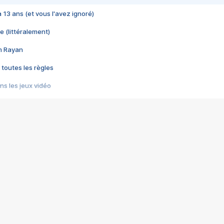
 a 13 ans (et vous l'avez ignoré)
e (littéralement)
im Rayan
 toutes les règles
s les jeux vidéo
us choquant de Rockstar ? - Le scandale BULLY
e plus moche de Steam
du RÊVE tourne au CAUCHEMAR
pendant 8 heures
it… à tort
umiliés par un jeu vidéo
ire - Final Fantasy 8