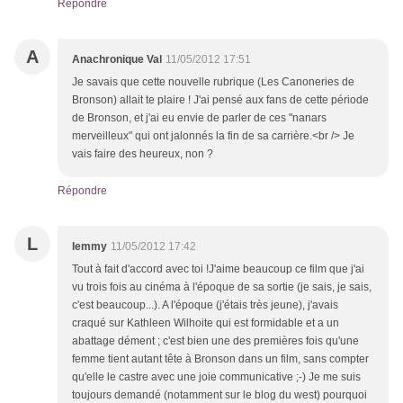
Répondre
A
Anachronique Val
11/05/2012 17:51
Je savais que cette nouvelle rubrique (Les Canoneries de
Bronson) allait te plaire ! J'ai pensé aux fans de cette période
de Bronson, et j'ai eu envie de parler de ces "nanars
merveilleux" qui ont jalonnés la fin de sa carrière.<br /> Je
vais faire des heureux, non ?
Répondre
L
lemmy
11/05/2012 17:42
Tout à fait d'accord avec toi !J'aime beaucoup ce film que j'ai
vu trois fois au cinéma à l'époque de sa sortie (je sais, je sais,
c'est beaucoup...). A l'époque (j'étais très jeune), j'avais
craqué sur Kathleen Wilhoite qui est formidable et a un
abattage dément ; c'est bien une des premières fois qu'une
femme tient autant tête à Bronson dans un film, sans compter
qu'elle le castre avec une joie communicative ;-) Je me suis
toujours demandé (notamment sur le blog du west) pourquoi