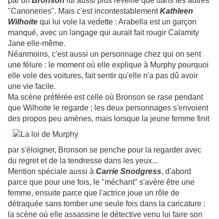
par un
Bronson
lui aussi plus réveillé que dans les autres
"Canoneries". Mais c'est incontestablement
Kathleen
Wilhoite
qui lui vole la vedette : Arabella est un garçon
manqué, avec un langage qui aurait fait rougir Calamity
Jane elle-même.
Néanmoins, c'est aussi un personnage chez qui on sent
une félure : le moment où elle explique à Murphy pourquoi
elle vole des voitures, fait sentir qu'elle n'a pas dû avoir
une vie facile.
Ma scène préférée est celle où Bronson se rase pendant
que Wilhoite le regarde ; les deux personnages s'envoient
des propos peu amènes, mais lorsque la jeune femme finit
par s'éloigner, Bronson se penche pour la regarder avec
du regret et de la tendresse dans les yeux...
Mention spéciale aussi à
Carrie Snodgress
, d'abord
parce que pour une fois, le "méchant" s'avère être une
femme, ensuite parce que l'actrice joue un rôle de
détraquée sans tomber une seule fois dans la caricature :
la scène où elle assassine le détective venu lui faire son