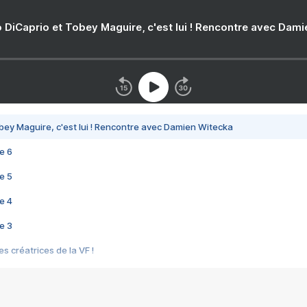
 DiCaprio et Tobey Maguire, c'est lui ! Rencontre avec Dam
bey Maguire, c'est lui ! Rencontre avec Damien Witecka
e 6
e 5
e 4
e 3
s créatrices de la VF !
e 2
e 1