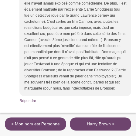
elle n'avait jamais explosé comme comédienne. De plus, il est
également maltraité par l'excellente Carrie Snodgress (qui
tue un détective joué par le grand Lawrence tierney qui
cachetonne). C'est certes un film Cannon, avec toutes les
restrictions budgétaires que cela impose, mais c'est un
excellent cru, peut-être mon préféré dans cette série des films
Cannon (avec le 3ème justicier quand même...). Bronson y
est effectivement plus "réveillé" dans un rôle de flic loser et
peu monolithique dont il n'avait pas l'habitude. Dommage qu'il
n'ait pas pensé à ce genre de rôle plus tôt, rôle qu'aurait pu
jouer Eastwood à une époque et qui est une tentative de
diversifier Bronson ; de la rapprocher d'un Eastwood ? (Carrie
Snodgress d'ailleurs venait de jouer dans "Impitoyable"). Je
me souviens très bien de la scène dont tu parles et qui est
marquante (pour nous, fans indécrottables de Bronson).
Répondre
< Mon nom est Personne
Harry Brown >