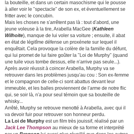
la bouteille, et dans un certain masochisme qui le pousse
à aller voir le "spectacle" de son ex, et éventuellement se
fritter avec le concubin.
Mais les choses ne s'arrêtent pas là : tout d'abord, une
jeune voleuse à la tire, Arabella MacGee (
Kathleen
Wilhoite
), manque de lui voler sa voiture ; ensuite, il abat
en état de légitîme défense un proxénete sur lequel il
enquêtait. Cela provoque la colère de la famille du défunt,
qui lui promet de lui faire goûter la "Loi de Murphy" (quand
une tuile vous tombe dessus, elle n'arrive pas seule...).
Après avoir réussit à coincer Arabella, Murphy va se
retrouver dans les problèmes jusqu'au cou : Son ex-femme
et le compagnon de celle-ci sont abattus devant leur
immeuble, et les balles proviennent de l'arme de notre flic
qui, se soir là, n'a pour seul témoin que sa bouteille de
whisky...
Arrêté, Murphy se retrouve menotté à Arabella, avec qui il
va devoir fuir pour retrouver son honneur perdu.
La Loi de Murphy
est un film très jouissif, réalisé par un
Jack Lee Thompson
au mieux de sa forme et interprété