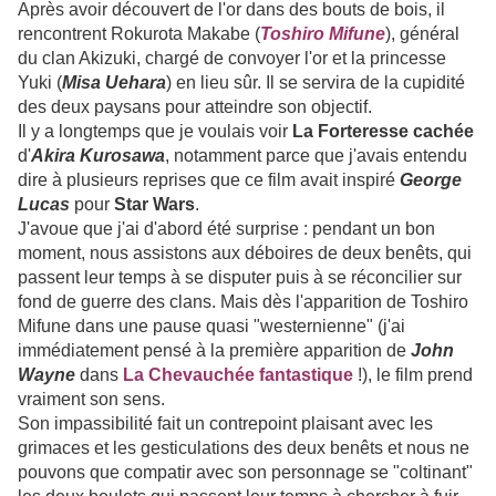
Après avoir découvert de l'or dans des bouts de bois, il
rencontrent Rokurota Makabe (
Toshiro Mifune
), général
du clan Akizuki, chargé de convoyer l'or et la princesse
Yuki (
Misa
Uehara
) en lieu sûr. Il se servira de la cupidité
des deux paysans pour atteindre son objectif.
Il y a longtemps que je voulais voir
La
Forteresse cachée
d'
Akira
Kurosawa
, notamment parce que j'avais entendu
dire à plusieurs reprises que ce film avait inspiré
George
Lucas
pour
Star
Wars
.
J'avoue que j'ai d'abord été surprise : pendant un bon
moment, nous assistons aux déboires de deux benêts, qui
passent leur temps à se disputer puis à se réconcilier sur
fond de guerre des clans. Mais dès l'apparition de Toshiro
Mifune dans une pause quasi "westernienne" (j'ai
immédiatement pensé à la première apparition de
John
Wayne
dans
La Chevauchée fantastique
!), le film prend
vraiment son sens.
Son impassibilité fait un contrepoint plaisant avec les
grimaces et les gesticulations des deux benêts et nous ne
pouvons que compatir avec son personnage se "coltinant"