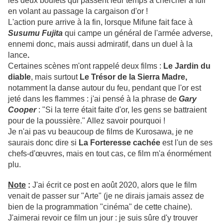
les deux boulets qui passent leur temps à chercher à fuir
en volant au passage la cargaison d'or !
L'action pure arrive à la fin, lorsque Mifune fait face à
Susumu
Fujita
qui campe un général de l'armée adverse,
ennemi donc, mais aussi admiratif, dans un duel à la
lance
.
Certaines scènes m'ont rappelé deux films :
Le Jardin du
diable
, mais surtout
Le Trésor de la Sierra Madre,
notamment la danse autour du feu, pendant que l'or est
jeté dans les flammes : j'ai pensé à la phrase de
Gary
Cooper
: "Si la terre était faite d'or, les gens se battraient
pour de la poussière." Allez savoir pourquoi !
Je n'ai pas vu beaucoup de films de Kurosawa, je ne
saurais donc dire si
La Forteresse cachée
est l'un de ses
chefs-d'œuvres, mais en tout cas, ce film m'a énormément
plu.
Note
:
J'ai écrit ce post en août 2020, alors que le film
venait de passer sur "Arte" (je ne dirais jamais assez de
bien de la programmation "cinéma" de cette chaine).
J'aimerai revoir ce film un jour : je suis sûre d'y trouver