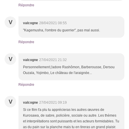
Répondre
V
valcogne
28/04/2021 08:55
"Kagemusha, l'ombre du guerrier", pas mal aussi.
Répondre
V
valcogne
27/04/2021 21:32
Personnellement j'adore Rashômon, Barberousse, Dersou
Ouzala, Yojimbo, Le château de l'araignée...
Répondre
V
valcogne
27/04/2021 09:19
Si ce film t'a plu tu apprécieras les autres œuvres de
Kurosawa, de sabre, policière, sociale ou autre. Les thèmes
et interprétations sont puissants et les acteurs formidables. Tu
as du pain sur la planche mais tu en tireras un grand plaisir.