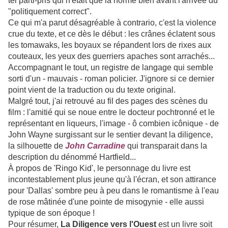
tel parti-pris qui n'était que la norme bien avant l'arrivée du
"politiquement correct".
Ce qui m'a parut désagréable à contrario, c'est la violence
crue du texte, et ce dès le début : les crânes éclatent sous
les tomawaks, les boyaux se répandent lors de rixes aux
couteaux, les yeux des guerriers apaches sont arrachés...
Accompagnant le tout, un registre de langage qui semble
sorti d'un - mauvais - roman policier. J'ignore si ce dernier
point vient de la traduction ou du texte original.
Malgré tout, j'ai retrouvé au fil des pages des scènes du
film : l'amitié qui se noue entre le docteur pochtronné et le
représentant en liqueurs, l'image - ô combien icônique - de
John Wayne surgissant sur le sentier devant la diligence,
la silhouette de
John Carradine
qui transparait dans la
description du dénommé Hartfield...
À propos de 'Ringo Kid', le personnage du livre est
incontestablement plus jeune qu'à l'écran, et son attirance
pour 'Dallas' sombre peu à peu dans le romantisme à l'eau
de rose mâtinée d'une pointe de misogynie - elle aussi
typique de son époque !
Pour résumer,
La Diligence vers l'Ouest
est un livre soit