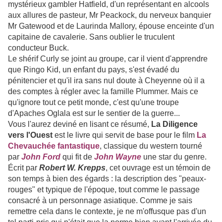
mystérieux gambler Hatfield, d'un représentant en alcools
aux allures de pasteur, Mr Peackock, du nerveux banquier
Mr Gatewood et de Laurinda Mallory, épouse enceinte d'un
capitaine de cavalerie. Sans oublier le truculent
conducteur Buck.
Le shérif Curly se joint au groupe, car il vient d'apprendre
que Ringo Kid, un enfant du pays, s'est évadé du
pénitencier et qu'il ira sans nul doute à Cheyenne où il a
des comptes à régler avec la famille Plummer. Mais ce
qu'ignore tout ce petit monde, c'est qu'une troupe
d'Apaches Oglala est sur le sentier de la guerre...
Vous l'aurez deviné en lisant ce résumé,
La Diligence
vers l'Ouest
est le livre qui servit de base pour le film
La
Chevauchée fantastique
, classique du western tourné
par
John Ford
qui fit de
John Wayne
une star du genre.
Écrit par
Robert W. Krepps
, cet ouvrage est un témoin de
son temps à bien des égards : la description des "peaux-
rouges" et typique de l'époque, tout comme le passage
consacré à un personnage asiatique. Comme je sais
remettre cela dans le contexte, je ne m'offusque pas d'un