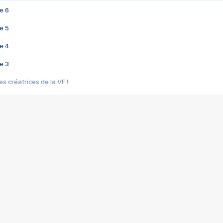
e 6
e 5
e 4
e 3
s créatrices de la VF !
e 2
e 1
e Mektoub My Love arrive enfin ! Rencontre avec Shaïn Boumedine et Sal
i : après Toni en famille
elle réalise le bouleversant Dites lui que je l'aime
ais ! Rencontre autour de Vie privée de Rebecca Zlotowski
 de Marguerite, Grave... Rencontre avec Ella Rumpf