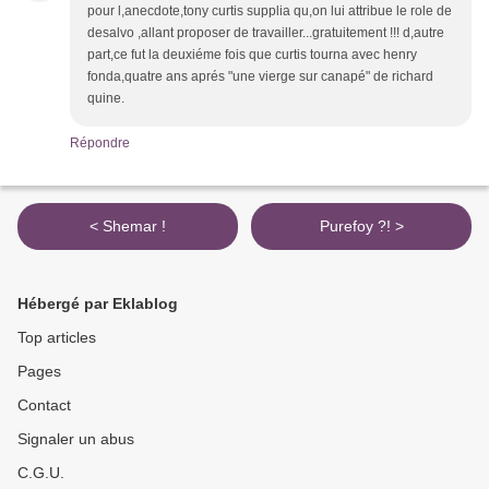
pour l,anecdote,tony curtis supplia qu,on lui attribue le role de
desalvo ,allant proposer de travailler...gratuitement !!! d,autre
part,ce fut la deuxiéme fois que curtis tourna avec henry
fonda,quatre ans aprés "une vierge sur canapé" de richard
quine.
Répondre
< Shemar !
Purefoy ?! >
Hébergé par Eklablog
Top articles
Pages
Contact
Signaler un abus
C.G.U.