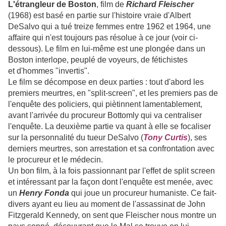
L'étrangleur de Boston
, film de
Richard Fleischer
(1968) est basé en partie sur l'histoire vraie d'Albert
DeSalvo qui a tué treize femmes entre 1962 et 1964, une
affaire qui n'est toujours pas résolue à ce jour (voir ci-
dessous). Le film en lui-même est une plongée dans un
Boston interlope, peuplé de voyeurs, de fétichistes
et d'hommes "invertis".
Le film se décompose en deux parties : tout d'abord les
premiers meurtres, en "split-screen", et les premiers pas de
l'enquête des policiers, qui piètinnent lamentablement,
avant l'arrivée du procureur Bottomly qui va centraliser
l'enquête. La deuxième partie va quant à elle se focaliser
sur la personnalité du tueur DeSalvo (
Tony Curtis
), ses
derniers meurtres, son arrestation et sa confrontation avec
le procureur et le médecin.
Un bon film, à la fois passionnant par l'effet de split screen
et intéressant par la façon dont l'enquête est menée, avec
un
Henry Fonda
qui joue un procureur humaniste. Ce fait-
divers ayant eu lieu au moment de l'assassinat de John
Fitzgerald Kennedy, on sent que Fleischer nous montre un