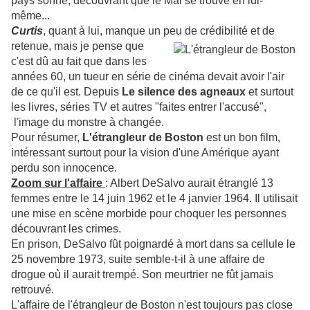
pays sonné, découvrant que le Mal se trouve en lui-
même...
Curtis
, quant à lui, manque un peu
de crédibilité et de
retenue, mais je pense que
c'est dû au fait que dans les
années 60, un tueur en série de cinéma devait avoir l'air
de ce qu'il est. Depuis
Le silence des agneaux
et surtout
les livres, séries TV et autres "faites entrer l'accusé",
l'image du monstre à changée.
Pour résumer,
L'étrangleur de Boston
est un bon film,
intéressant surtout pour la vision d'une Amérique ayant
perdu son innocence.
Zoom sur l'affaire
: Albert DeSalvo aurait étranglé 13
femmes entre le 14 juin 1962 et le 4 janvier 1964. Il utilisait
une mise en scène morbide pour choquer les personnes
découvrant les crimes.
En prison, DeSalvo fût poignardé à mort dans sa cellule le
25 novembre 1973, suite semble-t-il à une affaire de
drogue où il aurait trempé. Son meurtrier ne fût jamais
retrouvé.
L'affaire de l'étrangleur de Boston n'est toujours pas close